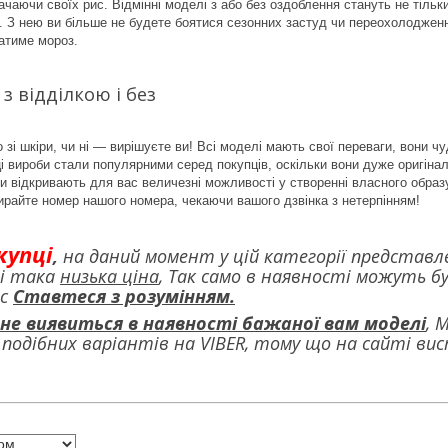
рачаючи своїх рис. Відмінні моделі з або без оздоблення стануть не тіл
 З нею ви більше не будете боятися сезонних застуд чи переохолодження
атиме мороз.
з відділкою і без
о зі шкіри, чи ні — вирішуєте ви! Всі моделі мають свої переваги, вони
ці вироби стали популярними серед покупців, оскільки вони дуже оригінал
ни відкривають для вас величезні можливості у створенні власного образ
бирайте номер нашого номера, чекаючи вашого дзвінка з нетерпінням!
купці
,
на даний момент у цій категорії представ
 і така
низька ціна
, Так само в наявності можуть бу
ас
Ставтеся з розумінням.
е виявиться в наявності бажаної вам моделі
, 
одібних варіантів на VIBER, тому що на сайті виста