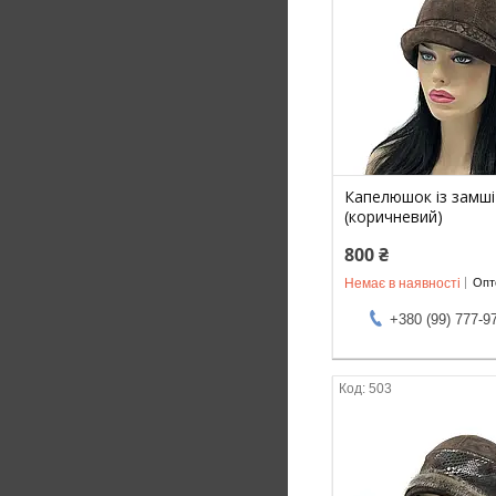
Капелюшок із замші
(коричневий)
800 ₴
Немає в наявності
Опто
+380 (99) 777-9
503