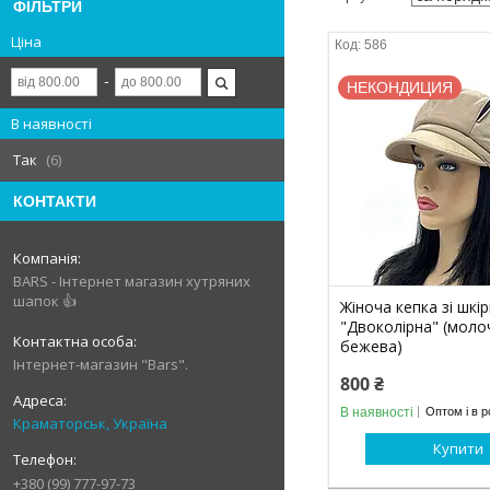
ФІЛЬТРИ
Ціна
586
НЕКОНДИЦИЯ
В наявності
Так
6
КОНТАКТИ
BARS - Інтернет магазин хутряних
шапок 👍
Жіноча кепка зі шкі
"Двоколірна" (моло
бежева)
Інтернет-магазин "Bars".
800 ₴
В наявності
Оптом і в р
Краматорськ, Україна
Купити
+380 (99) 777-97-73