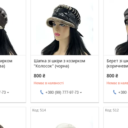
зирком
Шапка зі шкіри з козирком
Берет зі ш
ва)
"Колосок" (чорна)
(коричневи
800 ₴
800 ₴
Немає в наявності
Немає в наяв
7-73
+380 (99) 777-97-73
+380 
514
512