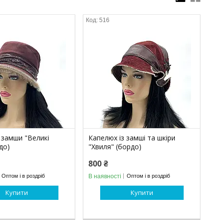
516
 замши "Великі
Капелюх із замші та шкіри
до)
"Хвиля" (бордо)
800 ₴
В наявності
Оптом і в роздріб
Оптом і в роздріб
Купити
Купити