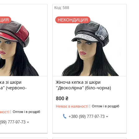
588
ЦИЯ
НЕКОНДИЦИЯ
ка зі шкіри
Жіноча кепка зі шкіри
а" (червоно-
"Двоколірна" (біло-чорна)
800 ₴
Немає в наявності
Оптом і в роздріб
ності
Оптом і в роздріб
+380 (99) 777-97-73
(99) 777-97-73