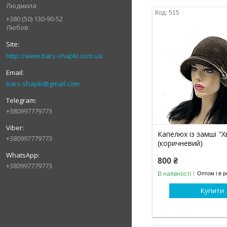
Людмила
515
+380 (50) 130-90-52
Любов
http://www.bars-shapki.com.ua
bars-shapki@gmail.com
+380997779773
Капелюх із замші "Х
+380997779773
(коричневий)
800 ₴
+380997779773
В наявності
Оптом і в р
Купити