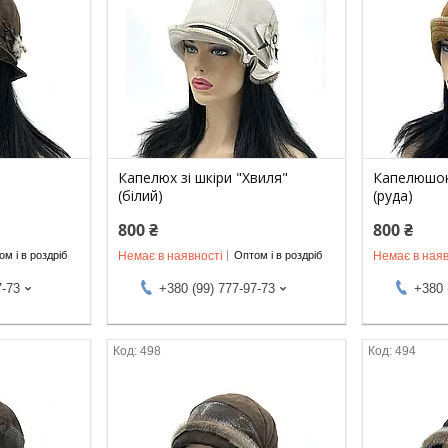
Капелюх зі шкіри "Хвиля"
Капелюшок 
(білий)
(руда)
800 ₴
800 ₴
Немає в наявності
Немає в наяв
м і в роздріб
Оптом і в роздріб
7-73
+380 (99) 777-97-73
+380 
498
494