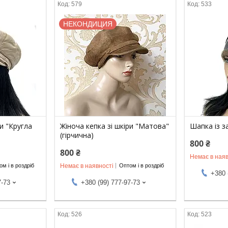
579
533
НЕКОНДИЦИЯ
ри "Кругла
Жіноча кепка зі шкіри "Матова"
Шапка із з
(гірчична)
800 ₴
800 ₴
Немає в наяв
Немає в наявності
м і в роздріб
Оптом і в роздріб
+380 
7-73
+380 (99) 777-97-73
526
523