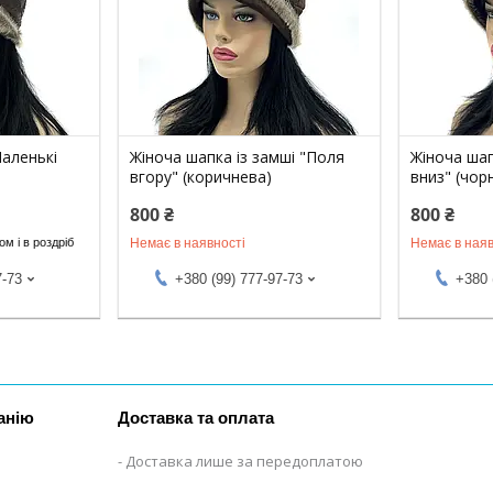
Маленькі
Жіноча шапка із замші "Поля
Жіноча шап
вгору" (коричнева)
вниз" (чор
800 ₴
800 ₴
Немає в наявності
Немає в наяв
м і в роздріб
7-73
+380 (99) 777-97-73
+380 
анію
Доставка та оплата
Доставка лише за передоплатою