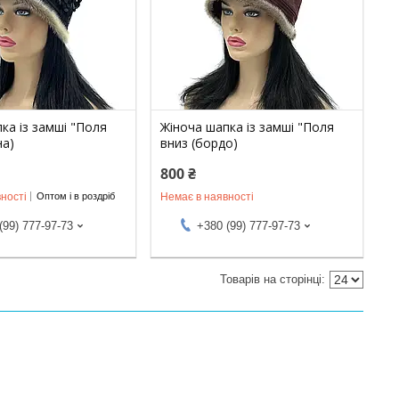
ка із замші "Поля
Жіноча шапка із замші "Поля
на)
вниз (бордо)
800 ₴
ності
Немає в наявності
Оптом і в роздріб
(99) 777-97-73
+380 (99) 777-97-73