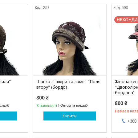
257
590
НЕКОНДИ
виля"
Шапка зі шкіри та замші "Поля
Жіноча кеп
вгору" (бордо)
"Двоколірн
бордова)
800 ₴
800 ₴
В наявності
оздріб
Оптом і в роздріб
Немає в наяв
Купити
+380 