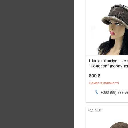
Шапка зі шкіри з ко
"Колосок" (коричне
800 ₴
Немає в наявності
+380 (99) 777-9
518