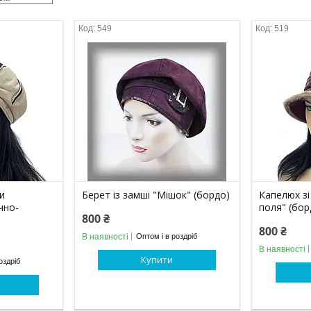
549
519
ри
Берет із замші "Мішок" (бордо)
Капелюх зі
чно-
поля" (бор
800 ₴
800 ₴
В наявності
Оптом і в роздріб
В наявності
Купити
оздріб