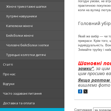
погодні умови, не вт
практичною покупкою.
Жіночі трикотажні шапки
коли на вулиці лютув
Хутряні навушники
Головний убір 
Капелюхи жіночі
Бейсболки жіночі
Який же вибір — чи т
прикраси. Крім того, 
Чоловічі бейсболки і кепки
індивідуальність. Во
Знімайте трубку і на
Турецькі колготки дитячі
Шановні по
Статті
замки"
, за цим
цим просимо в
Про нас
Якщо раптом н
Відгуки
вишлемо фото п
Часто задавані питання
Доставка та оплата