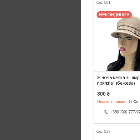
581
НЕКОНДИЦИЯ
Жіноча кепка зі шкі
пряжка" (бежева)
800 ₴
Немає в наявності
Опто
+380 (99) 777-9
528