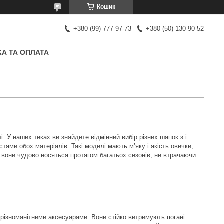
Кошик
+380 (99) 777-97-73
+380 (50) 130-90-52
А ТА ОПЛАТА
. У наших теках ви знайдете відмінний вибір різних шапок з і
тями обох матеріалів. Такі моделі мають м’яку і якість овечки,
 вони чудово носяться протягом багатьох сезонів, не втрачаючи
 різноманітними аксесуарами. Вони стійко витримують погані