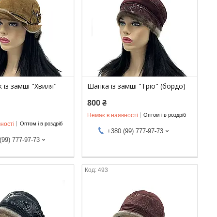
із замші "Хвиля"
Шапка із замші "Тріо" (бордо)
800 ₴
Немає в наявності
Оптом і в роздріб
ності
Оптом і в роздріб
+380 (99) 777-97-73
(99) 777-97-73
493