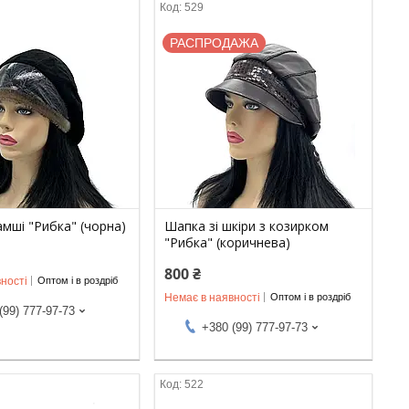
529
РАСПРОДАЖА
амші "Рибка" (чорна)
Шапка зі шкіри з козирком
"Рибка" (коричнева)
800 ₴
ності
Оптом і в роздріб
Немає в наявності
Оптом і в роздріб
(99) 777-97-73
+380 (99) 777-97-73
522