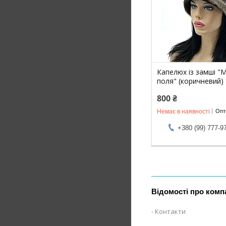
Капелюх із замші "
поля" (коричневий)
800 ₴
Немає в наявності
Опто
+380 (99) 777-9
Відомості про комп
Контакти