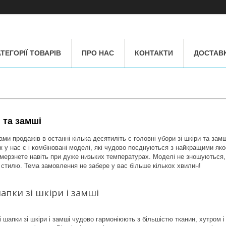
ТЕГОРІЇ ТОВАРІВ
ПРО НАС
КОНТАКТИ
ДОСТАВК
 та замші
и продажів в останні кілька десятиліть є головні убори зі шкіри та замші
 у нас є і комбіновані моделі, які чудово поєднуються з найкращими якос
амерзнете навіть при дуже низьких температурах. Моделі не зношуються,
а стилю. Тема замовлення не забере у вас більше кількох хвилин!
апки зі шкіри і замші
 шапки зі шкіри і замші чудово гармоніюють з більшістю тканин, хутром і