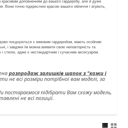
ьки красивим доповненням до вашого гардеробу, але й дуже
. Вони точно підкреслені красою вашого обличчя і зігріють,
 чудово поєднуються з зимовим гардеробом, мають особливі
ьні, і завдяки їм можна виявити свою неповторність та
у і стилю, адже є нестандартним і сучасним аксесуаром.
лена
розпродаж залишків шапок з "кожи і
ти не всі розміри потрібної вам моделі, за
Ми постараємося підібрати Вам схожу модель,
влені не всі позиції.