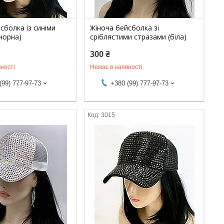
сболка із синіми
Жіноча бейсболка зі
чорна)
сріблястими стразами (біла)
300 ₴
ності
Немає в наявності
(99) 777-97-73
+380 (99) 777-97-73
3015