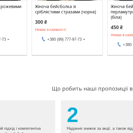
з рожевими
Жіноча бейсболка зі
Жіноча бе
сріблястими стразами (чорна)
перламутр
(біла)
300 ₴
450 ₴
Немає в наявності
Немає в наяв
7-73
+380 (99) 777-97-73
+380 
Що робить наші пропозиції 
2
й підхід і компетентна
Надання знижок за акції, а також від