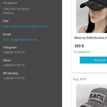
Людмила
+380 (50) 130-90-52
Любов
http://www.bars-shapki.com.ua
Жіноча бейсболка (
bars-shapki@gmail.com
380 ₴
+380997779773
В наявності
Купити
+380997779773
+380997779773
3030