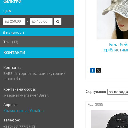
ФІЛЬТРИ
Ціна
В наявності
Так
13
Біла бей
сріблястим
КОНТАКТИ
BARS - Інтернет магазин хутряних
шапок 👍
Інтернет-магазин "Bars".
3085
Краматорськ, Україна
+380 (99) 777-97-73