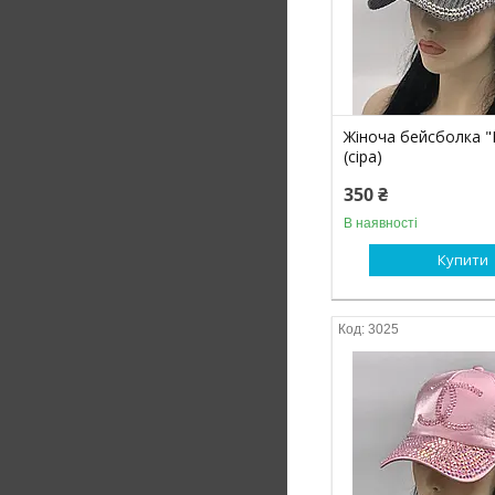
Жіноча бейсболка 
(сіра)
350 ₴
В наявності
Купити
3025