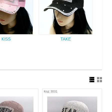
KISS
TAKE
3031