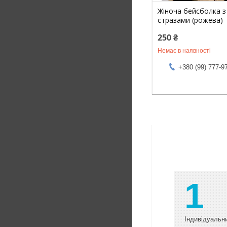
Жіноча бейсболка 
стразами (рожева)
250 ₴
Немає в наявності
+380 (99) 777-9
1
Індивідуальни