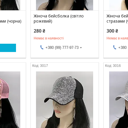
Жіноча бейсболка (світло
Жіноча бей
ми (чорна)
рожевий)
стразами (
280 ₴
300 ₴
Немає в наявності
Немає в наяв
+380 (99) 777-97-73
+380 
3017
3016