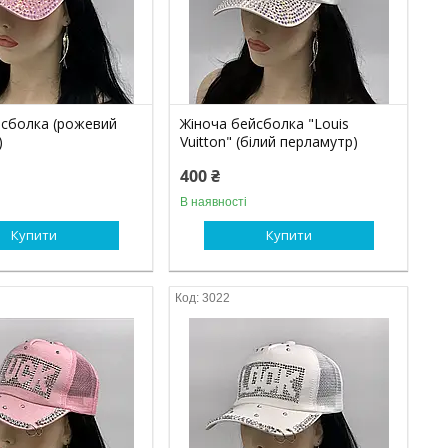
йсболка (рожевий
Жіноча бейсболка "Louis
)
Vuitton" (білий перламутр)
400 ₴
В наявності
Купити
Купити
3022