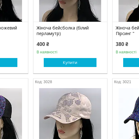
(рожевий
Жіноча бейсболка (білий
Жіноча бей
перламутр)
Пірсинг "
400 ₴
380 ₴
В наявності
В наявності
Купити
3028
3021