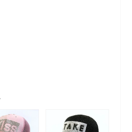
Якщо у вашій колекції ще
рожева бейсболка
немає бейсболки
ої модниці.
рекомендуємо почати саме з
апис у поєднанні з
цієї моделі. Одвічна класика:
амінчиків і страз
елегантний чорний колір у
же жіночний і
поєднанні з каменями і
й дизайн. Вам
закликає принтом. Що може
ься!
ь
бути краще?