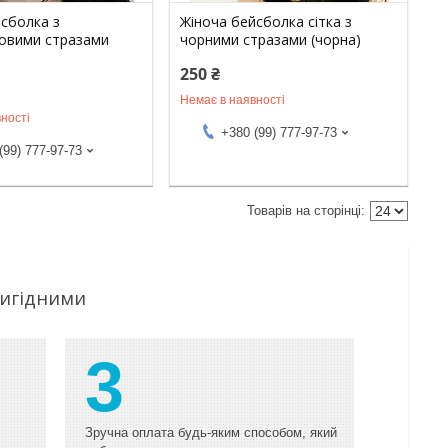
йсболка з
Жіноча бейсболка сітка з
овими стразами
чорними стразами (чорна)
250 ₴
Немає в наявності
ності
+380 (99) 777-97-73
(99) 777-97-73
вигідними
3
Зручна оплата будь-яким способом, який