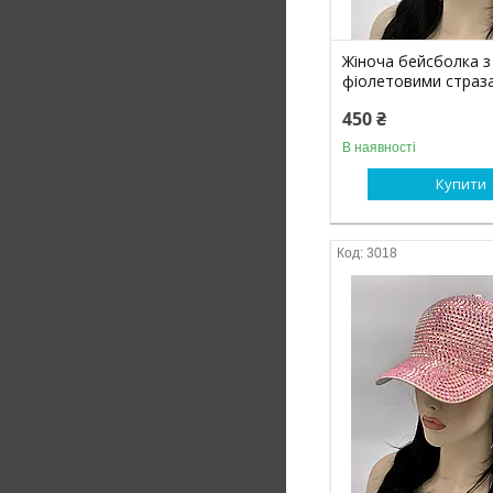
Жіноча бейсболка з
фіолетовими страза
450 ₴
В наявності
Купити
3018