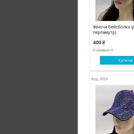
Жіноча бейсболка 
перламутр)
400 ₴
В наявності
Купити
3019