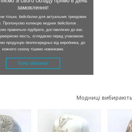
ляємо зі свого складу прямо в день
замовлення!
і не тільки, бейсболки для актуальних трендових
в. Пропонуємо колекцію модних бейсболок .
мо правильно підібрати, доставляємо до вас.
ревіряємо якість, оглядаємо перед упаковкою.
мо продукцію безпосередньо від виробника, до
кожного сезону тішимо новинками.
Білосніжна, перламутрова
Класична 
Хочу обновку!
бейсболка зі стразами та
для молод
 не підійде ця
камінням. Універсальна по
Грайлива н
вона
дизайну і розміру, вона
розсипом к
Переконайтеся
прикрасить будь-який образ і
створює ду
риміряйте.
додасть в нього
витончени
романтичного хуліганства.
сподобаєт
Модниці вибирают