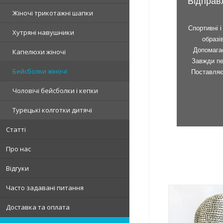
Відправ
Жіночі трикотажні шапки
Спортивні 
Хутряні навушники
образі
Допомагає
Капелюхи жіночі
Завжди пе
Бейсболки жіночі
Поставляє
Чоловічі бейсболки і кепки
Турецькі колготки дитячі
Ну якій дівчині
модель? Адже 
Статті
універсальна! 
самі, просто п
Про нас
Відгуки
Часто задавані питання
Доставка та оплата