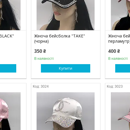
"BLACK"
Жіноча бейсболка "TAKE"
Жіноча бе
(чорна)
перламутр
350 ₴
400 ₴
В наявності
В наявності
Купити
3024
3023