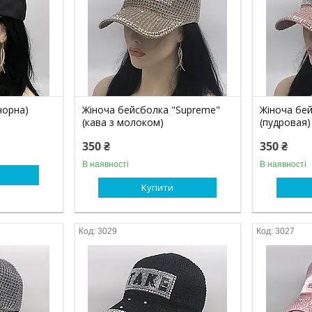
чорна)
Жіноча бейсболка "Supreme"
Жіноча бе
(кава з молоком)
(пудровая)
350 ₴
350 ₴
В наявності
В наявності
Купити
3029
3027