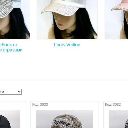
сболка з
Louis Vuitton
и стразами
3033
3032