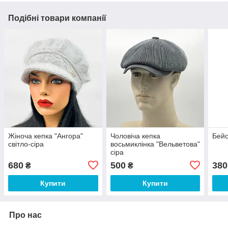
Подібні товари компанії
Жіноча кепка "Ангора"
Чоловіча кепка
Бейс
світло-сіра
восьмиклінка "Вельветова"
сіра
680
500
380
₴
₴
Купити
Купити
Про нас