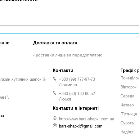
анію
Доставка та оплата
Доставка лише за передоплатою
Графік 
Понеділо
газин хутряних шапок 👍
+380 (99) 777-97-73
Людмила
Вівторок
+380 (50) 130-90-52
Середа
ars".
Любов
Четвер
Пʼятниця
на
http://www.bars-shapki.com.ua
Субота
bars-shapki@gmail.com
Неділя