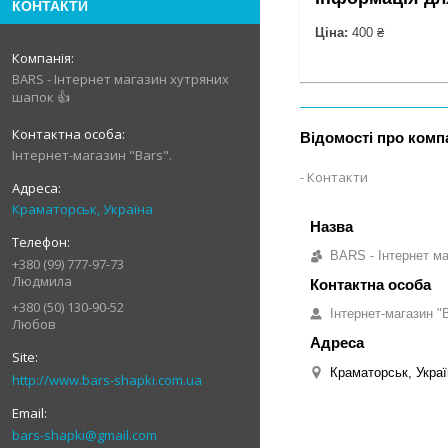
КОНТАКТИ
Ціна:
400 ₴
BARS - Інтернет магазин хутряних
шапок 👍
Відомості про комп
Інтернет-магазин "Bars".
Контакти
Краматорськ, Україна
BARS - Інтернет ма
+380 (99) 777-97-73
Людмила
+380 (50) 130-90-52
Інтернет-магазин "B
Любов
Краматорськ, Украї
http://www.bars-shapki.com.ua
bars-shapki@gmail.com