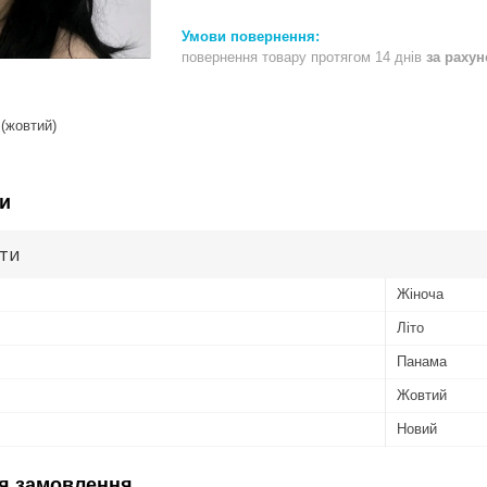
повернення товару протягом 14 днів
за раху
 (жовтий)
и
ути
Жіноча
Літо
Панама
Жовтий
Новий
я замовлення