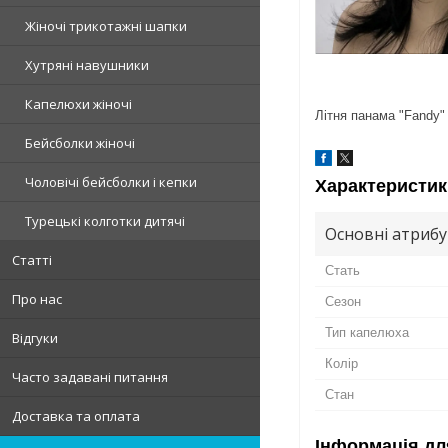
Жіночі трикотажні шапки
Хутряні навушники
Капелюхи жіночі
Літня панама "Fandy"
Бейсболки жіночі
Чоловічі бейсболки і кепки
Характеристик
Турецькі колготки дитячі
Основні атриб
Статті
Стать
Про нас
Сезон
Тип капелюха
Відгуки
Колір
Часто задавані питання
Стан
Доставка та оплата
Інформація дл