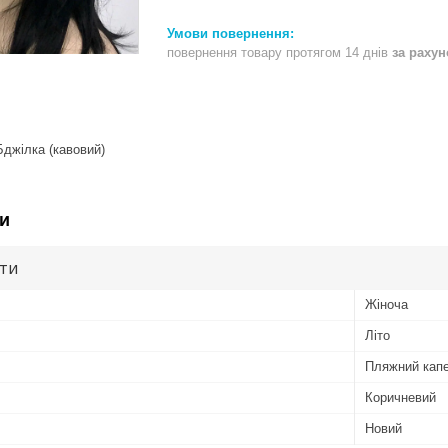
повернення товару протягом 14 днів
за раху
джілка (кавовий)
и
ути
Жіноча
Літо
Пляжний кап
Коричневий
Новий