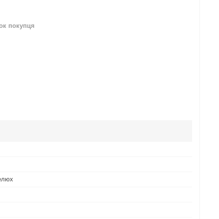
нок покупця
елюх