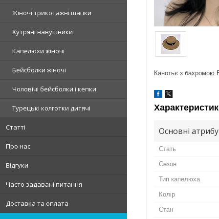
Жіночі трикотажні шапки
Хутряні навушники
Капелюхи жіночі
Бейсболки жіночі
Канотьє з бахромою Б
Чоловічі бейсболки і кепки
Характеристик
Турецькі колготки дитячі
Статті
Основні атриб
Про нас
Стать
Сезон
Відгуки
Тип капелюха
Часто задавані питання
Колір
Доставка та оплата
Стан