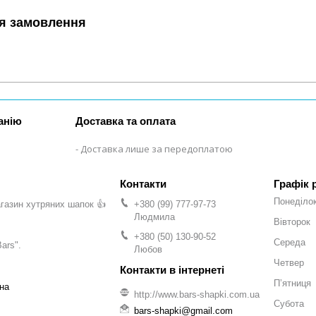
я замовлення
анію
Доставка та оплата
Доставка лише за передоплатою
Графік 
Понеділо
газин хутряних шапок 👍
+380 (99) 777-97-73
Людмила
Вівторок
+380 (50) 130-90-52
Середа
ars".
Любов
Четвер
Пʼятниця
на
http://www.bars-shapki.com.ua
Субота
bars-shapki@gmail.com