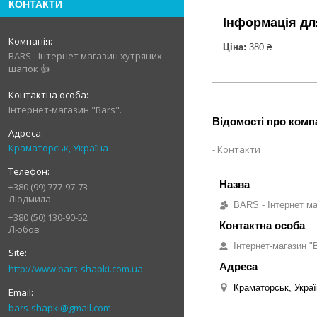
КОНТАКТИ
Інформація дл
Ціна:
380 ₴
BARS - Інтернет магазин хутряних
шапок 👍
Інтернет-магазин "Bars".
Відомості про комп
Краматорськ, Україна
Контакти
+380 (99) 777-97-73
Людмила
BARS - Інтернет ма
+380 (50) 130-90-52
Любов
Інтернет-магазин "B
http://www.bars-shapki.com.ua
Краматорськ, Украї
bars-shapki@gmail.com