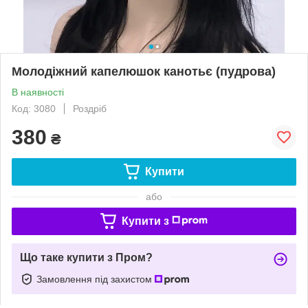
Молодіжний капелюшок канотьє (пудрова)
В наявності
Код: 3080
Роздріб
380
₴
Купити
або
Купити з
Що таке купити з Пром?
Замовлення під захистом