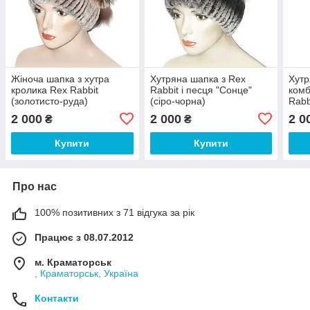
Жіноча шапка з хутра
Хутряна шапка з Rex
Хутр
кролика Rex Rabbit
Rabbit і песця "Сонце"
комб
(золотисто-руда)
(сіро-чорна)
Rabb
чорн
2 000
2 000
2 0
₴
₴
Купити
Купити
Про нас
100% позитивних з 71 відгука за рік
Працює з 08.07.2012
м. Краматорськ
, Краматорськ, Україна
Контакти