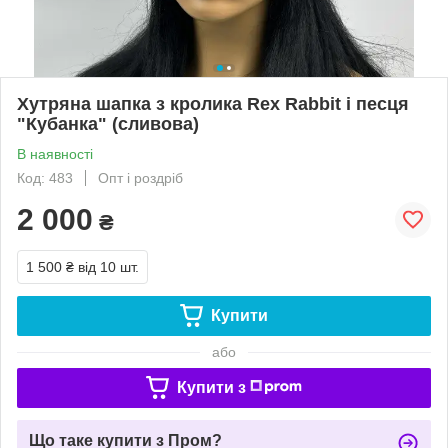
Хутряна шапка з кролика Rex Rabbit і песця
"Кубанка" (сливова)
В наявності
Код: 483
Опт і роздріб
2 000
₴
1 500 ₴
від 10 шт.
Купити
або
Купити з
Що таке купити з Пром?