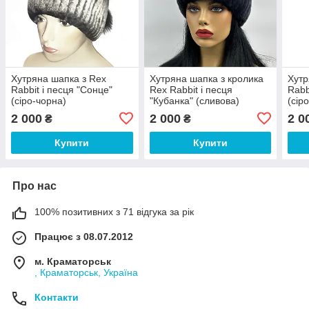
Хутряна шапка з Rex
Хутряна шапка з кролика
Хутр
Rabbit і песця "Сонце"
Rex Rabbit і песця
Rabb
(сіро-чорна)
"Кубанка" (сливова)
(сір
2 000
2 000
2 0
₴
₴
Купити
Купити
Про нас
100% позитивних з 71 відгука за рік
Працює з 08.07.2012
м. Краматорськ
, Краматорськ, Україна
Контакти