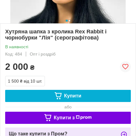
Хутряна шапка з кролика Rex Rabbit і
чорнобурки "Лія" (серографітова)
В наявності
Код: 484
Опт і роздріб
2 000
₴
1 500 ₴
від 10 шт.
Купити
або
Купити з
Що таке купити з Пром?