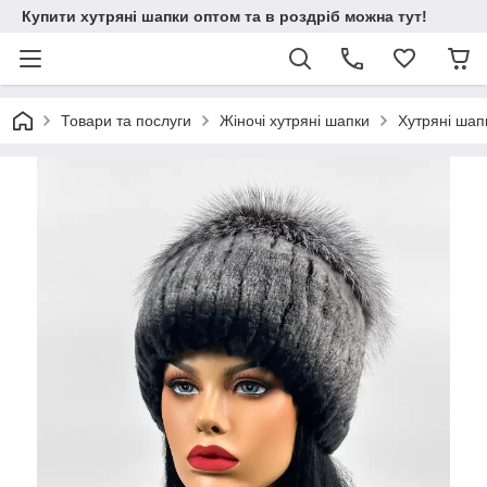
Купити хутряні шапки оптом та в роздріб можна тут!
Товари та послуги
Жіночі хутряні шапки
Хутряні шапк