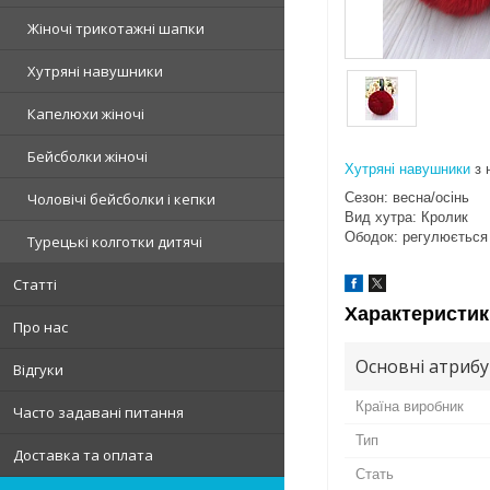
Жіночі трикотажні шапки
Хутряні навушники
Капелюхи жіночі
Бейсболки жіночі
Хутряні навушники
з 
Сезон: весна/осінь
Чоловічі бейсболки і кепки
Вид хутра: Кролик
Ободок: регулюється 
Турецькі колготки дитячі
Статті
Характеристик
Про нас
Основні атриб
Відгуки
Країна виробник
Часто задавані питання
Тип
Доставка та оплата
Стать