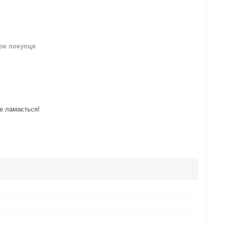
нок покупця
не ламається!