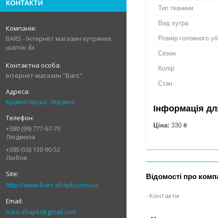
КОНТАКТИ
Тип тканини
Вид хутра
BARS - Інтернет магазин хутряних
Розмір головного у
шапок 👍
Сезон
Колір
Інтернет-магазин "Bars".
Стан
Краматорськ, Україна
Інформація дл
Ціна:
330 ₴
+380 (99) 777-97-73
Людмила
+380 (50) 130-90-52
Любов
Відомості про комп
http://www.bars-shapki.com.ua
Контакти
bars-shapki@gmail.com