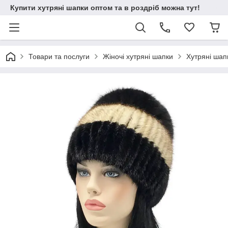
Купити хутряні шапки оптом та в роздріб можна тут!
Товари та послуги
Жіночі хутряні шапки
Хутряні шапк