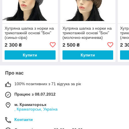
Хутряна шапка з норки на
Хутряна шапка з норки на
Хутр
трикотажній основі "Бон"
трикотажній основі "Бон"
трик
(синьо-сіра)
(молочно-коричнева)
(лео
2 300
2 500
2 3
₴
₴
Купити
Купити
Про нас
100% позитивних з 71 відгука за рік
Працює з 08.07.2012
м. Краматорськ
, Краматорськ, Україна
Контакти