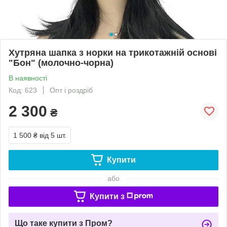
Хутряна шапка з норки на трикотажній основі
"Бон" (молочно-чорна)
В наявності
Код: 623
Опт і роздріб
2 300
₴
1 500 ₴
від 5 шт.
Купити
або
Купити з
Що таке купити з Пром?