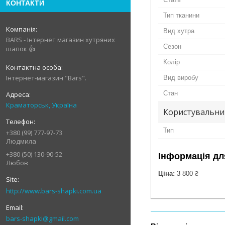
КОНТАКТИ
Тип тканини
Вид хутра
BARS - Інтернет магазин хутряних
Сезон
шапок 👍
Колір
Інтернет-магазин "Bars".
Вид виробу
Стан
Краматорськ, Україна
Користувальни
Тип
+380 (99) 777-97-73
Людмила
+380 (50) 130-90-52
Інформація дл
Любов
Ціна:
3 800 ₴
http://www.bars-shapki.com.ua
bars-shapki@gmail.com