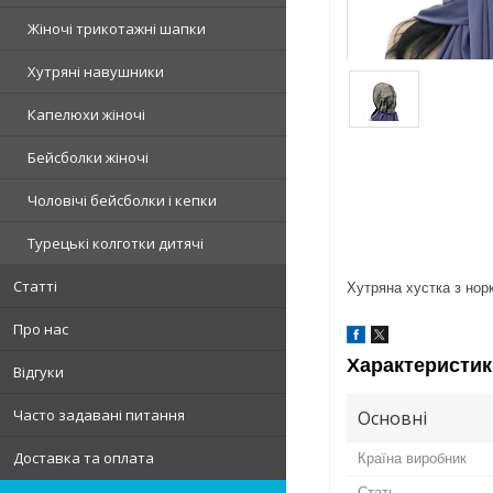
Жіночі трикотажні шапки
Хутряні навушники
Капелюхи жіночі
Бейсболки жіночі
Чоловічі бейсболки і кепки
Турецькі колготки дитячі
Статті
Хутряна хустка з норк
Про нас
Характеристик
Відгуки
Часто задавані питання
Основні
Доставка та оплата
Країна виробник
Стать