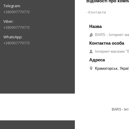
Відомості про комп
+380997779773
Контакти
+380997779773
BARS - Інтернет ма
+380997779773
Інтернет-магазин "B
Краматорськ, Украї