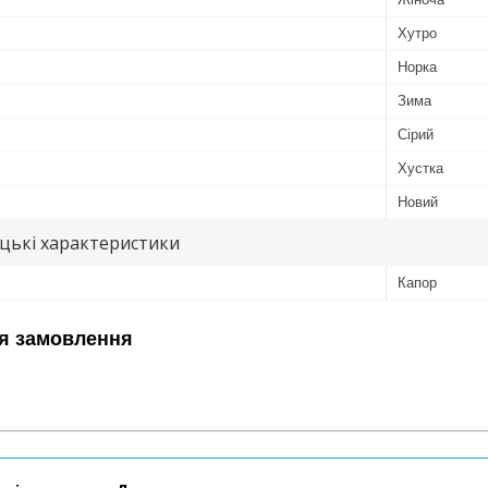
Хутро
Норка
Зима
Сірий
Хустка
Новий
цькі характеристики
Капор
я замовлення