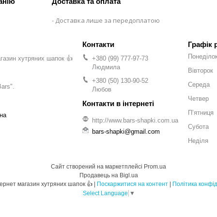
анію
Доставка та оплата
Доставка лише за передоплатою
Графік 
Понеділо
газин хутряних шапок 👍
+380 (99) 777-97-73
Людмила
Вівторок
+380 (50) 130-90-52
Середа
ars".
Любов
Четвер
Пʼятниця
на
http://www.bars-shapki.com.ua
Субота
bars-shapki@gmail.com
Неділя
Сайт створений на маркетплейсі
Prom.ua
Продавець на Bigl.ua
BARS - Інтернет магазин хутряних шапок 👍 |
Поскаржитися на контент
|
Політика конфід
Select Language
▼