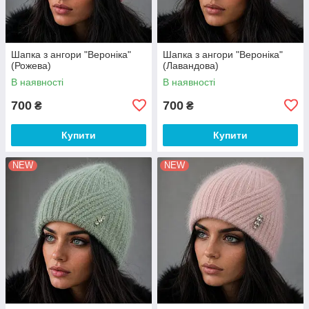
Шапка з ангори "Вероніка"
Шапка з ангори "Вероніка"
(Рожева)
(Лавандова)
В наявності
В наявності
700
700
₴
₴
Купити
Купити
NEW
NEW