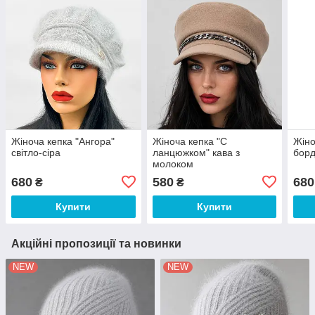
Жіноча кепка "Ангора"
Жіноча кепка "C
Жіно
світло-сіра
ланцюжком" кава з
бор
молоком
680
580
680
₴
₴
Купити
Купити
Акційні пропозиції та новинки
NEW
NEW