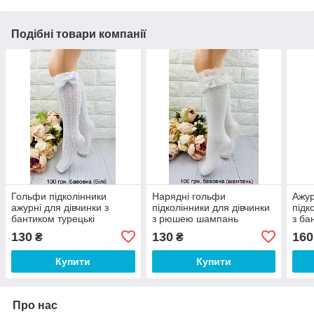
Подібні товари компанії
Гольфи підколінники
Нарядні гольфи
Ажур
ажурні для дівчинки з
підколінники для дівчинки
підк
бантиком турецькі
з рюшею шампань
з ба
турецькі
130
130
160
₴
₴
Купити
Купити
Про нас