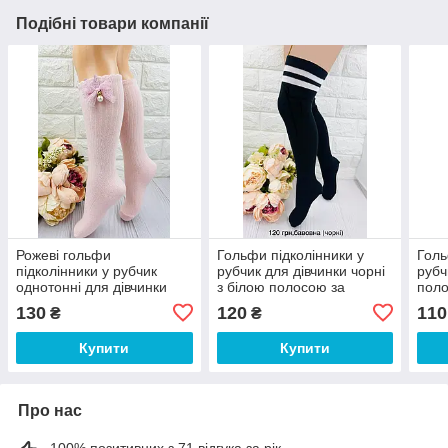
Подібні товари компанії
Рожеві гольфи
Гольфи підколінники у
Голь
підколінники у рубчик
рубчик для дівчинки чорні
рубч
однотонні для дівчинки
з білою полосою за
поло
турецькі
колено Турецькі
130
120
110
₴
₴
Купити
Купити
Про нас
100% позитивних з 71 відгука за рік