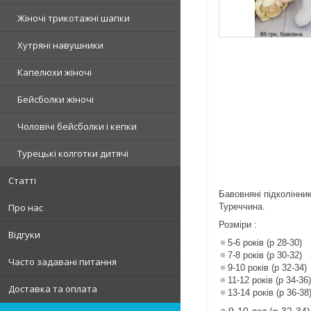
Жіночі трикотажні шапки
Хутряні навушники
Капелюхи жіночі
Бейсболки жіночі
Чоловічі бейсболки і кепки
Турецькі колготки дитячі
Статті
Бавовняні підколінник
Туреччина.
Про нас
Розміри :
Відгуки
🔅5-6 років (р 28-30)
🔅7-8 років (р 30-32)
Часто задавані питання
🔅9-10 років (р 32-34)
🔅11-12 років (р 34-36)
Доставка та оплата
🔅13-14 років (р 36-38
🔅9-10 лет (р 32-34)