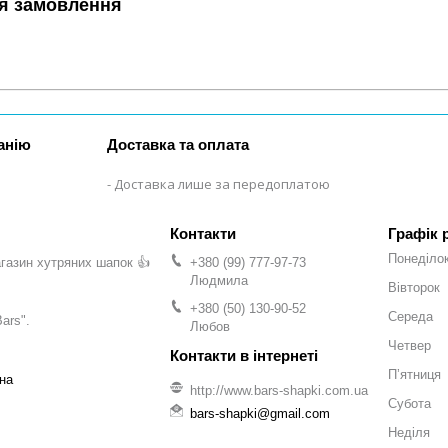
я замовлення
анію
Доставка та оплата
Доставка лише за передоплатою
Графік 
Понеділо
газин хутряних шапок 👍
+380 (99) 777-97-73
Людмила
Вівторок
+380 (50) 130-90-52
Середа
ars".
Любов
Четвер
Пʼятниця
на
http://www.bars-shapki.com.ua
Субота
bars-shapki@gmail.com
Неділя