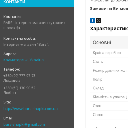
КОНТАКТИ
Замовити Ви мож
BARS - Інтернет магазин хутряних
шапок 👍
Характеристик
Основні
Інтернет-магазин "Bars".
Країна виробник
Краматорськ, Україна
Стать
Розмір дитячих кол
+380 (99) 777-97-73
Колір
Людмила
+380 (50) 130-90-52
Склад
Любов
Кількість в упаковці
Стан
http://www.bars-shapki.com.ua
Сезон
bars-shapki@gmail.com