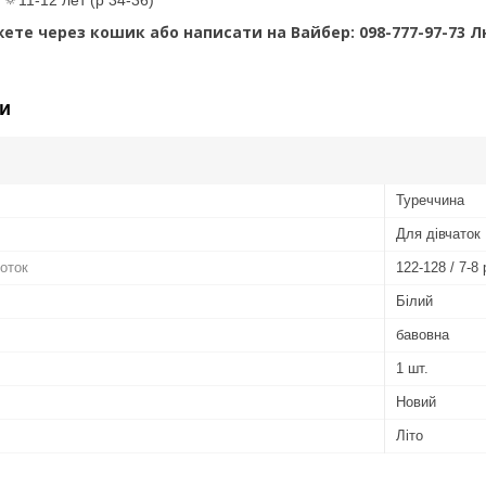
ете через кошик або написати на Вайбер: 098-777-97-73 
и
Туреччина
Для дівчаток
готок
122-128 / 7-8 
Білий
бавовна
1 шт.
Новий
Літо