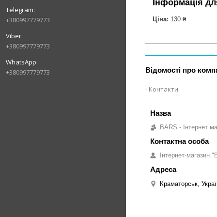
Інформація дл
Ціна:
130 ₴
+380997779773
+380997779773
Відомості про комп
+380997779773
Контакти
BARS - Інтернет ма
Інтернет-магазин "B
Краматорськ, Украї