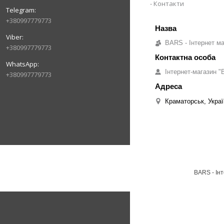
Контакти
+380997779773
BARS - Інтернет ма
+380997779773
Інтернет-магазин "B
+380997779773
Краматорськ, Украї