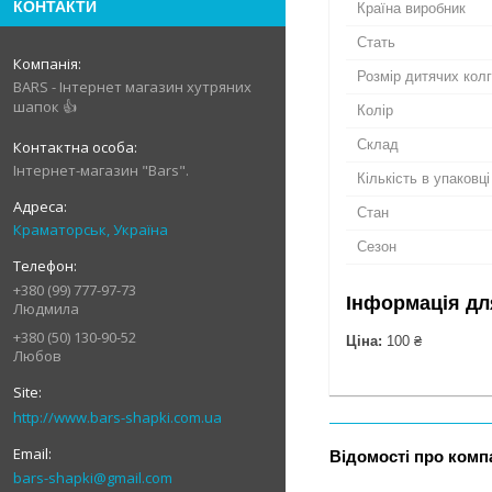
КОНТАКТИ
Країна виробник
Стать
Розмір дитячих кол
BARS - Інтернет магазин хутряних
шапок 👍
Колір
Склад
Інтернет-магазин "Bars".
Кількість в упаковці
Стан
Краматорськ, Україна
Сезон
+380 (99) 777-97-73
Інформація дл
Людмила
+380 (50) 130-90-52
Ціна:
100 ₴
Любов
http://www.bars-shapki.com.ua
Відомості про комп
bars-shapki@gmail.com