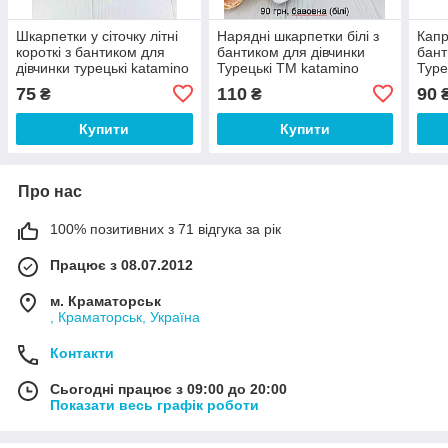
Шкарпетки у сіточку літні
Нарядні шкарпетки білі з
Капр
короткі з бантиком для
бантиком для дівчинки
бант
дівчинки турецькі katamino
Турецькі TM katamino
Туре
75
110
90
₴
₴
Купити
Купити
Про нас
100% позитивних з 71 відгука за рік
Працює з 08.07.2012
м. Краматорськ
, Краматорськ, Україна
Контакти
Сьогодні працює з 09:00 до 20:00
Показати весь графік роботи