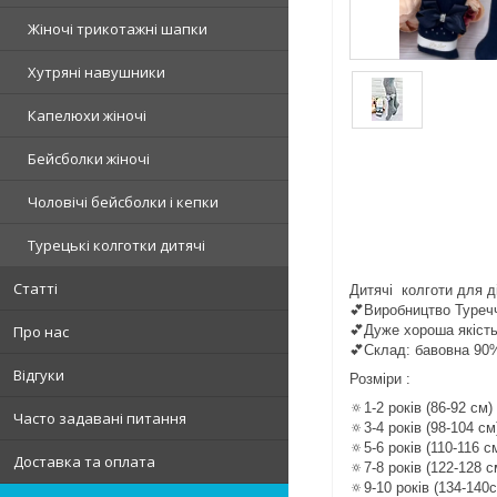
Жіночі трикотажні шапки
Хутряні навушники
Капелюхи жіночі
Бейсболки жіночі
Чоловічі бейсболки і кепки
Турецькі колготки дитячі
Статті
Дитячі колготи для д
💕Виробництво Туречч
💕Дуже хороша якіст
Про нас
💕Склад: бавовна 90
Відгуки
Розміри :
🔅1-2 років (86-92 см)
Часто задавані питання
🔅3-4 років (98-104 см
🔅5-6 років (110-116 с
Доставка та оплата
🔅7-8 років (122-128 с
🔅9-10 років (134-140