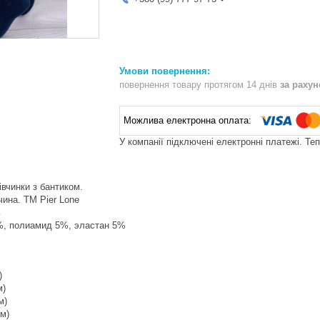
повернення товару протягом 14 днів
за раху
У компанії підключені електронні платежі. Те
івчинки з бантиком.
ина. ТМ Pier Lone
ь
%, полиамид 5%, эластан 5%
)
м)
м)
см)