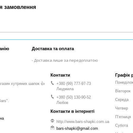
я замовлення
анію
Доставка та оплата
Доставка лише за передоплатою
Графік 
Понеділо
газин хутряних шапок 👍
+380 (99) 777-97-73
Людмила
Вівторок
+380 (50) 130-90-52
Середа
ars".
Любов
Четвер
Пʼятниця
на
http://www.bars-shapki.com.ua
Субота
bars-shapki@gmail.com