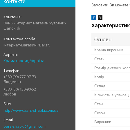
КОНТАКТИ
Замовити Ви можете ч
BARS - Інтернет магазин хутряних
Характеристик
шапок 👍
Основні
Інтернет-магазин "Bars".
Країна виробник
Стать
Краматорськ, Україна
Розмір дитячих кол
+380 (99) 777-97-73
Колір
Людмила
Склад
+380 (50) 130-90-52
Любов
Кількість в упаковці
Стан
http://www.bars-shapki.com.ua
Сезон
Виробник
bars-shapki@gmail.com