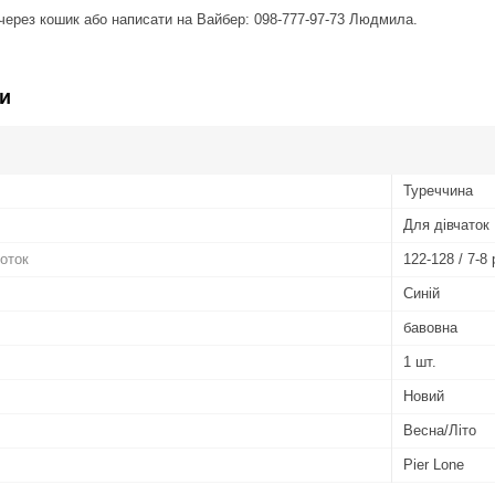
ерез кошик або написати на Вайбер: 098-777-97-73 Людмила.
и
Туреччина
Для дівчаток
готок
122-128 / 7-8 
Синій
бавовна
1 шт.
Новий
Весна/Літо
Pier Lone