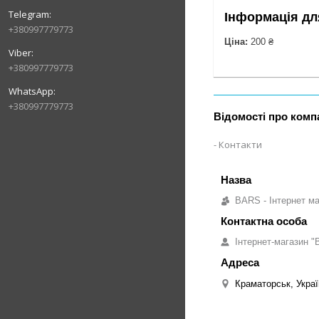
Інформація дл
+380997779773
Ціна:
200 ₴
+380997779773
+380997779773
Відомості про комп
Контакти
BARS - Інтернет ма
Інтернет-магазин "B
Краматорськ, Украї