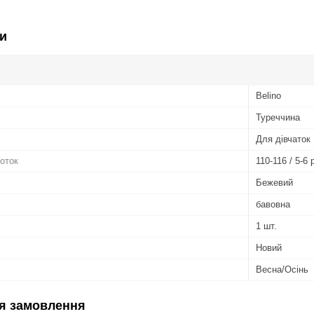
и
Belino
Туреччина
Для дівчаток
готок
110-116 / 5-6 
Бежевий
бавовна
1 шт.
Новий
Весна/Осінь
я замовлення