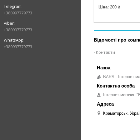
Ціна:
200 ₴
+380997779773
+380997779773
Відомості про комп
+380997779773
Контакти
BARS - Інтернет ма
Інтернет-магазин "B
Краматорськ, Украї