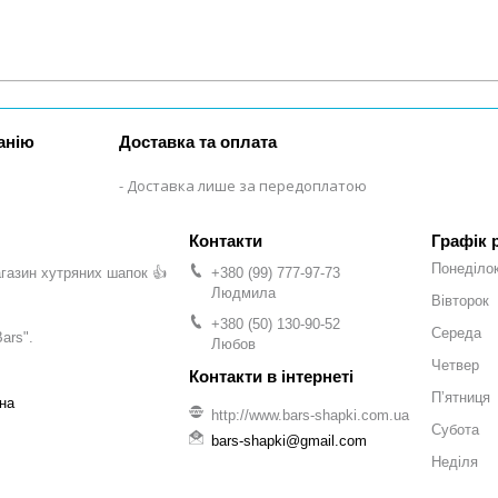
анію
Доставка та оплата
Доставка лише за передоплатою
Графік 
Понеділо
газин хутряних шапок 👍
+380 (99) 777-97-73
Людмила
Вівторок
+380 (50) 130-90-52
Середа
ars".
Любов
Четвер
Пʼятниця
на
http://www.bars-shapki.com.ua
Субота
bars-shapki@gmail.com
Неділя