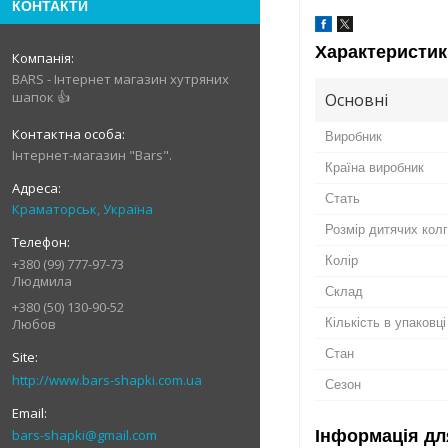
КОНТАКТИ
Характеристик
BARS - Інтернет магазин хутряних
шапок 👍
Основні
Виробник
Інтернет-магазин "Bars".
Країна виробник
Стать
Краматорськ, Україна
Розмір дитячих кол
Колір
+380 (99) 777-97-73
Людмила
Склад
+380 (50) 130-90-52
Кількість в упаковці
Любов
Стан
http://www.bars-shapki.com.ua
Сезон
Інформація дл
bars-shapki@gmail.com