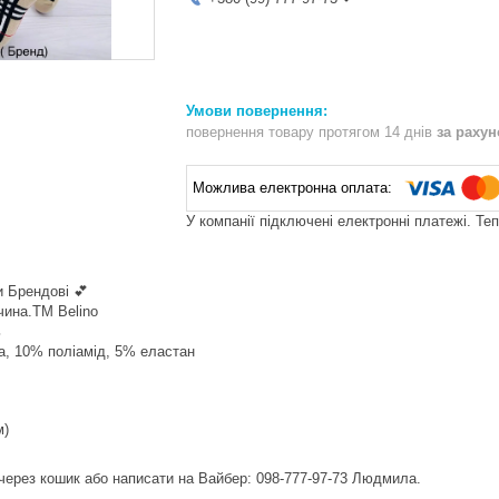
повернення товару протягом 14 днів
за раху
У компанії підключені електронні платежі. Те
и Брендові 💕
чина.ТМ Belino
ь
а, 10% поліамід, 5% еластан
м)
ерез кошик або написати на Вайбер: 098-777-97-73 Людмила.