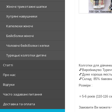
Жіночі трикотажні шапки
Хутряні навушники
Капелюхи жіночі
Бейсболки жіночі
Чоловічі бейсболки і кепки
Турецькі колготки дитячі
Статті
Колготки для дівчинк
💕Виробництво Туреч
💕Дуже хороша якіст
Про нас
💕Склад: 85% бавовн
Відгуки
Розміри :
Часто задавані питання
🔅5-6 років (110-116 с
Доставка та оплата
Замовити Ви можете ч