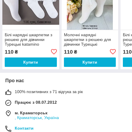
Білі нарядні шкарпетки з
Молочні нарядні
Білі
рюшею для дівчинки
шкарпетки з рюшею для
рюше
Турецькі katamino
дівчинки Турецькі
Туре
110
110
110
₴
₴
Купити
Купити
Про нас
100% позитивних з 71 відгука за рік
Працює з 08.07.2012
м. Краматорськ
, Краматорськ, Україна
Контакти