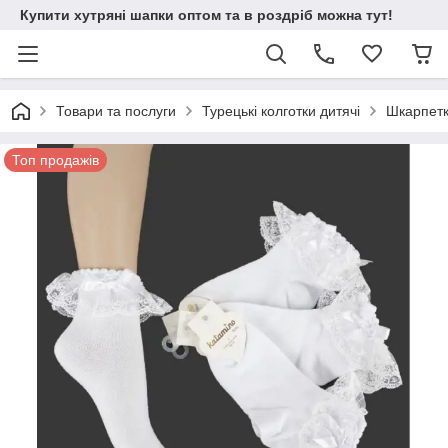
Купити хутряні шапки оптом та в роздріб можна тут!
Товари та послуги
Турецькі колготки дитячі
Шкарпетк
Топ продажів