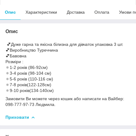
Опис
Характеристики
Доставка
Оплата
Умови п
Опис
💕Дуже гарна та якісна білизна для дівчаток упаковка 3 шт.
💕Виробництво Туреччина
💕Бавовна
Розміри :
🔅1-2 років (86-92см)
🔅3-4 років (98-104 см)
🔅5-6 років (110-116 см)
🔅7-8 років(122-128см)
🔅9-10 років(134-140см)
Замовити Ви можете через кошик або написати на Вайбер:
098-777-97-73 Людмила.
Приховати