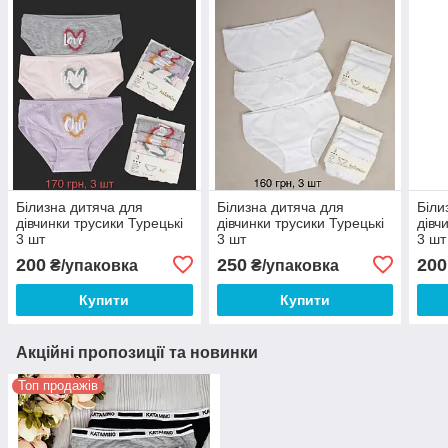
Білизна дитяча для
Білизна дитяча для
Біли
дівчинки трусики Турецькі
дівчинки трусики Турецькі
дівч
3 шт
3 шт
3 шт
200
250
200
₴/упаковка
₴/упаковка
Купити
Купити
Акційні пропозиції та новинки
Топ продажів