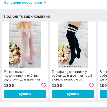
Всі умови повернення
Подібні товари компанії
Рожеві гольфи
Гольфи підколінники у
Білі
підколінники у рубчик
рубчик для дівчинки чорні
рубч
однотонні для дівчинки
з білою полосою за
дівч
турецькі
колено Турецькі
130
120
100
₴
₴
Купити
Купити