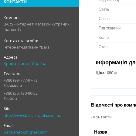
КОНТАКТИ
Стать
Сезон
BARS - Інтернет магазин хутряних
Тип тканини
шапок 👍
Колір
Інтернет-магазин "Bars".
Стан
Інформація дл
Краматорськ, Україна
Ціна:
680 ₴
+380 (99) 777-97-73
Людмила
+380 (50) 130-90-52
Любов
Відомості про комп
http://www.bars-shapki.com.ua
Контакти
bars-shapki@gmail.com