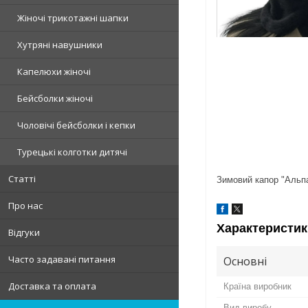
Жіночі трикотажні шапки
Хутряні навушники
Капелюхи жіночі
Бейсболки жіночі
Чоловічі бейсболки і кепки
Турецькі колготки дитячі
Статті
Зимовий капор "Альп
Про нас
Характеристик
Відгуки
Часто задавані питання
Основні
Доставка та оплата
Країна виробник
Вид виробу