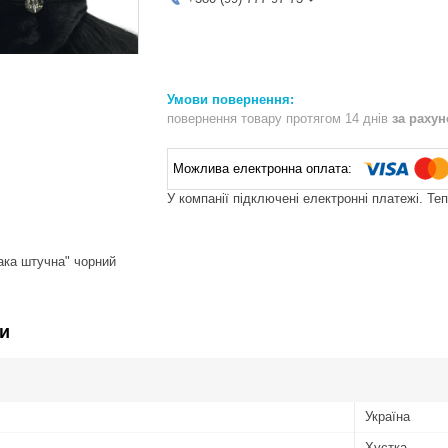
повернення товару протягом 14 днів
за раху
У компанії підключені електронні платежі. Те
ака штучна" чорний
и
Україна
Хустка