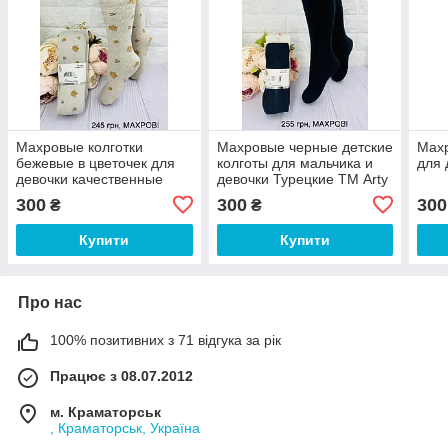
Махровые колготки
Махровые черные детские
Махр
бежевые в цветочек для
колготы для мальчика и
для 
девочки качественные
девочки Турецкие ТМ Arty
Турецкие ТМ Arty
300
300
300
₴
₴
Купити
Купити
Про нас
100% позитивних з 71 відгука за рік
Працює з 08.07.2012
м. Краматорськ
, Краматорськ, Україна