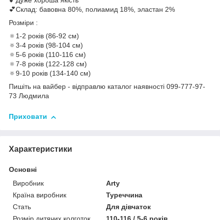
💕Дуже хороша якість
💕Склад: бавовна 80%, полиамид 18%, эластан 2%
Розміри :
🔅1-2 років (86-92 см)
🔅3-4 років (98-104 см)
🔅5-6 років (110-116 см)
🔅7-8 років (122-128 см)
🔅9-10 років (134-140 см)
Пишіть на вайбер - відправлю каталог наявності 099-777-97-
73 Людмила
Приховати
Характеристики
Основні
Виробник
Arty
Країна виробник
Туреччина
Стать
Для дівчаток
Розмір дитячих колготок
110-116 / 5-6 років