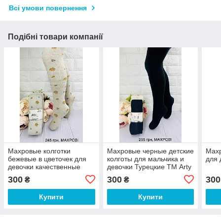
Всі умови повернення
Подібні товари компанії
Махровые колготки
Махровые черные детские
Махр
бежевые в цветочек для
колготы для мальчика и
для 
девочки качественные
девочки Турецкие ТМ Arty
Турецкие ТМ Arty
300
300
300
₴
₴
Купити
Купити