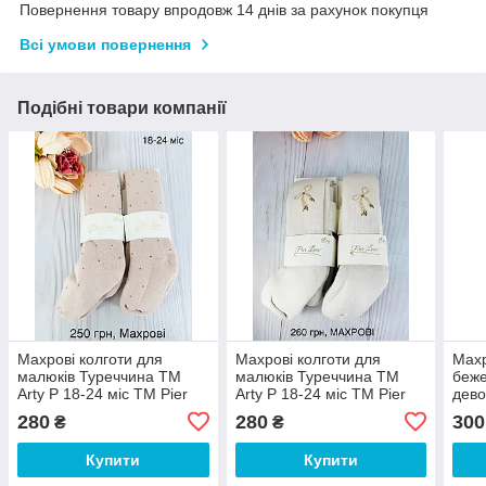
Повернення товару впродовж 14 днів за рахунок покупця
Всі умови повернення
Подібні товари компанії
Махрові колготи для
Махрові колготи для
Махр
малюків Туреччина ТМ
малюків Туреччина ТМ
беже
Arty Р 18-24 міс ТМ Pier
Arty Р 18-24 міс ТМ Pier
дево
Lone
Lone
Туре
280
280
300
₴
₴
Купити
Купити