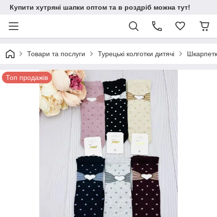
Купити хутряні шапки оптом та в роздріб можна тут!
Товари та послуги
Турецькі колготки дитячі
Шкарпетк
Топ продажів