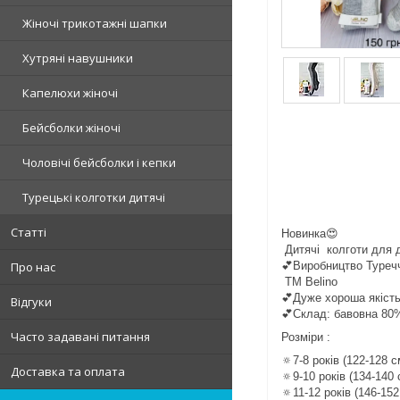
Жіночі трикотажні шапки
Хутряні навушники
Капелюхи жіночі
Бейсболки жіночі
Чоловічі бейсболки і кепки
Турецькі колготки дитячі
Статті
Новинка😍
Дитячі колготи для д
💕Виробництво Туреч
Про нас
ТМ Belino
💕Дуже хороша якіст
Відгуки
💕Склад: бавовна 80
Часто задавані питання
Розміри :
🔅7-8 років (122-128 с
Доставка та оплата
🔅9-10 років (134-140 
🔅11-12 років (146-152