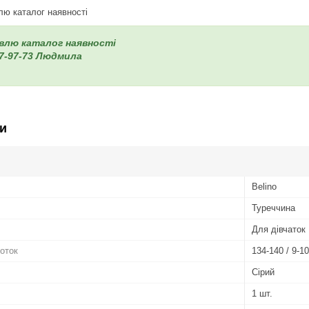
влю каталог наявності
авлю каталог наявності
7-97-73 Людмила
и
Belino
Туреччина
Для дівчаток
готок
134-140 / 9-10
Сірий
1 шт.