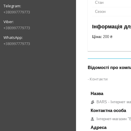
Стан
Сезон
+380997779773
Інформація дл
+380997779773
Ціна:
200 ₴
+380997779773
Відомості про комп
Контакти
BARS - Інтернет ма
Інтернет-магазин "B