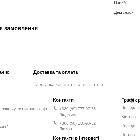
Новий
Демісезон
я замовлення
анію
Доставка та оплата
Доставка лише за передоплатою
Графік 
Понеділо
газин хутряних шапок 👍
+380 (99) 777-97-73
Людмила
Вівторок
+380 (50) 130-90-52
Середа
ars".
Любов
Четвер