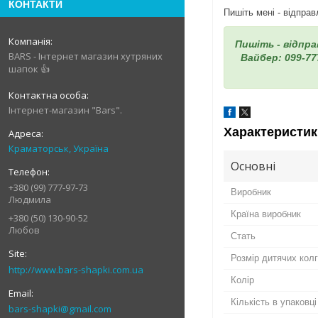
КОНТАКТИ
Пишіть мені - відпра
Пишіть - відпр
BARS - Інтернет магазин хутряних
Вайбер: 099-77
шапок 👍
Інтернет-магазин "Bars".
Характеристик
Краматорськ, Україна
Основні
+380 (99) 777-97-73
Виробник
Людмила
Країна виробник
+380 (50) 130-90-52
Любов
Стать
Розмір дитячих кол
http://www.bars-shapki.com.ua
Колір
Кількість в упаковці
bars-shapki@gmail.com