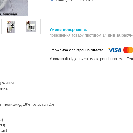
повернення товару протягом 14 днів
за раху
У компанії підключені електронні платежі. Те
івчинки
чина.
ь
%, полиамид 18%, эластан 2%
м)
см)
 см)