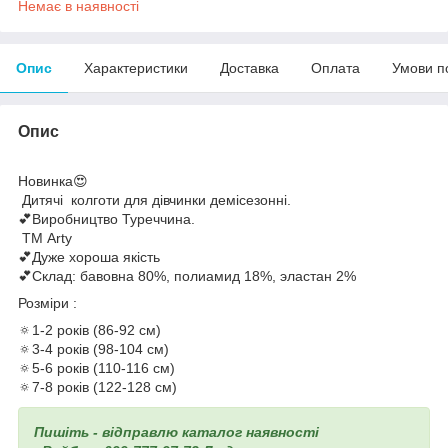
Немає в наявності
Опис
Характеристики
Доставка
Оплата
Умови п
Опис
Новинка😍
Дитячі колготи для дівчинки демісезонні.
💕Виробництво Туреччина.
ТМ Arty
💕Дуже хороша якість
💕Склад: бавовна 80%, полиамид 18%, эластан 2%
Розміри :
🔅1-2 років (86-92 см)
🔅3-4 років (98-104 см)
🔅5-6 років (110-116 см)
🔅7-8 років (122-128 см)
Пишіть - відправлю каталог наявності