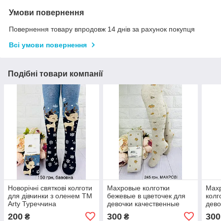
Умови повернення
Повернення товару впродовж 14 днів за рахунок покупця
Всі умови повернення
Подібні товари компанії
Новорічні святкові колготи
Махровые колготки
Махр
для дівчинки з оленем ТМ
бежевые в цветочек для
колг
Arty Туреччина
девочки качественные
дево
Турецкие ТМ Arty
200
300
300
₴
₴