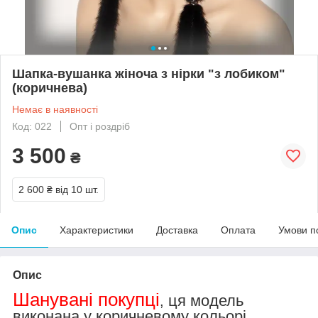
Шапка-вушанка жіноча з нірки "з лобиком"
(коричнева)
Немає в наявності
Код: 022
Опт і роздріб
3 500
₴
2 600 ₴
від 10 шт.
Опис
Характеристики
Доставка
Оплата
Умови п
Опис
Шанувані покупці
ця модель
,
виконана у коричневому кольорі.