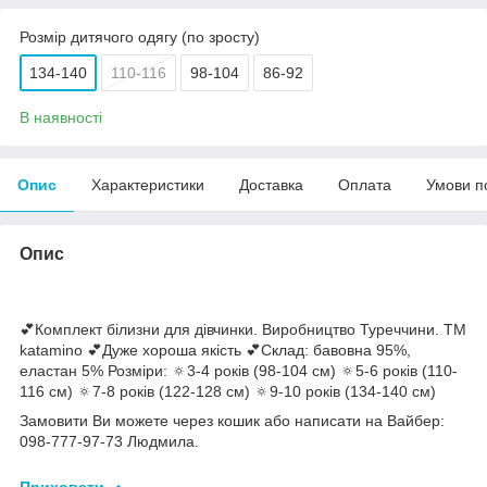
Розмір дитячого одягу (по зросту)
134-140
110-116
98-104
86-92
В наявності
Опис
Характеристики
Доставка
Оплата
Умови п
Опис
💕Комплект білизни для дівчинки. Виробництво Туреччини. ТМ
katamino 💕Дуже хороша якість 💕Склад: бавовна 95%,
еластан 5% Розміри: 🔅3-4 років (98-104 см) 🔅5-6 років (110-
116 см) 🔅7-8 років (122-128 см) 🔅9-10 років (134-140 см)
Замовити Ви можете через кошик або написати на Вайбер:
098-777-97-73 Людмила.
Приховати