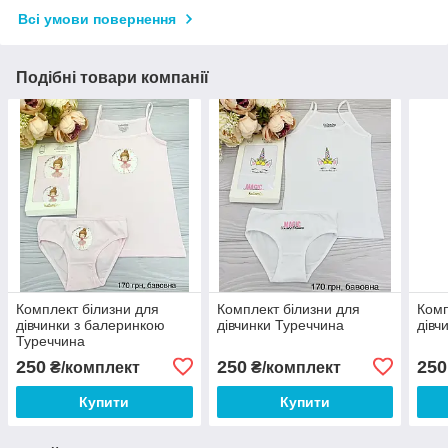
Всі умови повернення
Подібні товари компанії
Комплект білизни для
Комплект білизни для
Комп
дівчинки з балеринкою
дівчинки Туреччина
дівч
Туреччина
250
250
250
₴/комплект
₴/комплект
Купити
Купити