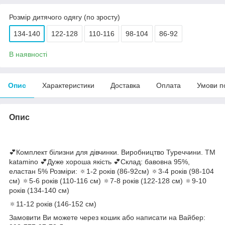
Розмір дитячого одягу (по зросту)
134-140
122-128
110-116
98-104
86-92
В наявності
Опис
Характеристики
Доставка
Оплата
Умови п
Опис
💕Комплект білизни для дівчинки. Виробництво Туреччини. ТМ
katamino 💕Дуже хороша якість 💕Склад: бавовна 95%,
еластан 5% Розміри: 🔅1-2 років (86-92см) 🔅3-4 років (98-104
см) 🔅5-6 років (110-116 см) 🔅7-8 років (122-128 см) 🔅9-10
років (134-140 см)
🔅11-12 років (146-152 см)
Замовити Ви можете через кошик або написати на Вайбер: