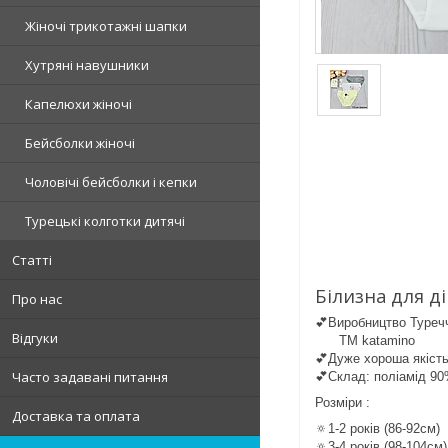
Жіночі трикотажні шапки
Хутряні навушники
Капелюхи жіночі
Бейсболки жіночі
Чоловічі бейсболки і кепки
Турецькі колготки дитячі
Статті
Білизна для д
Про нас
💕Виробництво Туреч
Відгуки
ТМ katamino
💕Дуже хороша якіст
Часто задавані питання
💕Склад: поліамід 9
Розміри :
Доставка та оплата
🔅1-2 років (86-92см)
🔅3-4 років (98-104см)