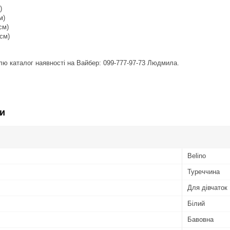
)
м)
см)
 см)
влю каталог наявності на Вайбер: 099-777-97-73 Людмила.
и
Belino
Туреччина
Для дівчаток
Білий
Бавовна