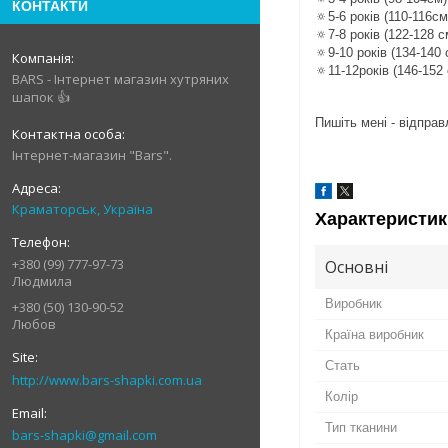
КОНТАКТИ
🔅5-6 років (110-116см
🔅7-8 років (122-128 с
🔅9-10 років (134-140 
🔅11-12років (146-152
BARS - Інтернет магазин хутряних
шапок 👍
Пишіть мені - відпра
Інтернет-магазин "Bars".
Краматорськ, Україна
Характеристик
+380 (99) 777-97-73
Основні
Людмила
Виробник
+380 (50) 130-90-52
Любов
Країна виробник
Стать
http://www.bars-shapki.com.ua
Колір
Тип тканини
bars-shapki@gmail.com