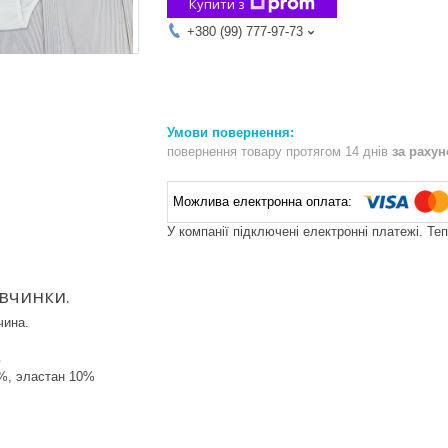
Купити з
+380 (99) 777-97-73
повернення товару протягом 14 днів
за раху
У компанії підключені електронні платежі. Те
івчинки.
чина.
ь
0%, эластан 10%