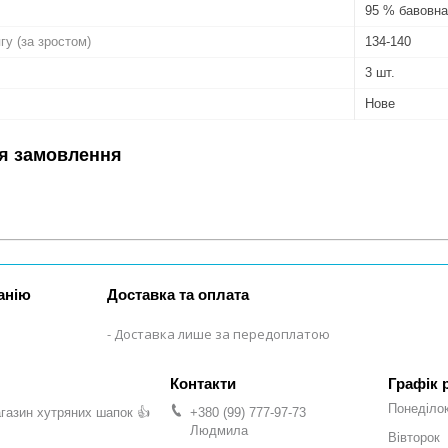
95 % бавовна
гу (за зростом)
134-140
3 шт.
Нове
я замовлення
анію
Доставка та оплата
Доставка лише за передоплатою
Графік 
Понеділо
газин хутряних шапок 👍
+380 (99) 777-97-73
Людмила
Вівторок