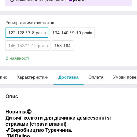
Розмір дитячих колготок
122-128 / 7-8 років
134-140 / 9-10 років
146-152/11-12 років
158-164
В наявності
пис
Характеристики
Доставка
Оплата
Умови пове
Опис
Новинка😍
Дитячі колготи для дівчинки демісезонні зі
стразами (стрази впаяні)
💕Виробництво Туреччина.
ТМ Belino