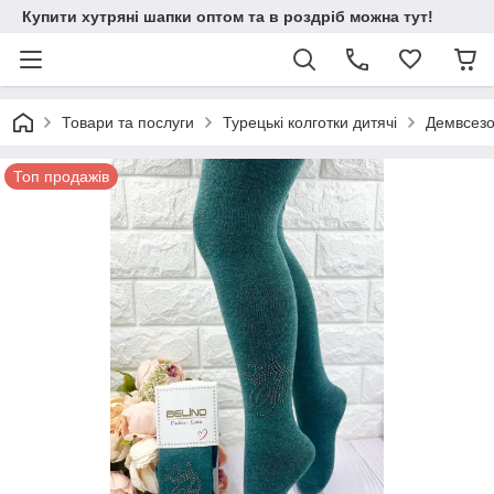
Купити хутряні шапки оптом та в роздріб можна тут!
Товари та послуги
Турецькі колготки дитячі
Демвсезон
Топ продажів