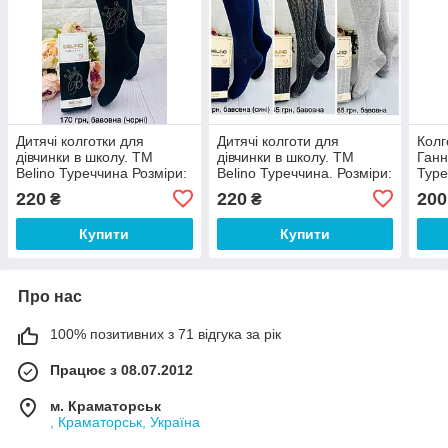
Дитячі колготки для
Дитячі колготи для
Колг
дівчинки в школу. TM
дівчинки в школу. ТМ
Ганн
Belino Туреччина Розміри:
Belino Туреччина. Розміри:
Туре
7-8, 9-10, 11-12, 13-14
7-8, 9-10, 11-12, 13-14
3-4, 
220
220
200
₴
₴
Купити
Купити
Про нас
100% позитивних з 71 відгука за рік
Працює з 08.07.2012
м. Краматорськ
, Краматорськ, Україна