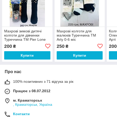
Махрові зимові дитячі
Махрові колготи для
Колг
колготи для дівчинки
малюків Туреччина ТМ
Оле
Туреччина ТМ Pier Lone
Arty 0-6 міс
Арті
200
250
200
₴
₴
Купити
Купити
Про нас
100% позитивних з 71 відгука за рік
Працює з 08.07.2012
м. Краматорськ
, Краматорськ, Україна
Контакти