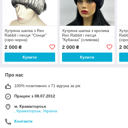
Хутряна шапка з Rex
Хутряна шапка з кролика
Хутр
Rabbit і песця "Сонце"
Rex Rabbit і песця
Rabb
(сіро-чорна)
"Кубанка" (сливова)
(сір
2 000
2 000
2 0
₴
₴
Купити
Купити
Про нас
100% позитивних з 71 відгука за рік
Працює з 08.07.2012
м. Краматорськ
, Краматорськ, Україна
Контакти