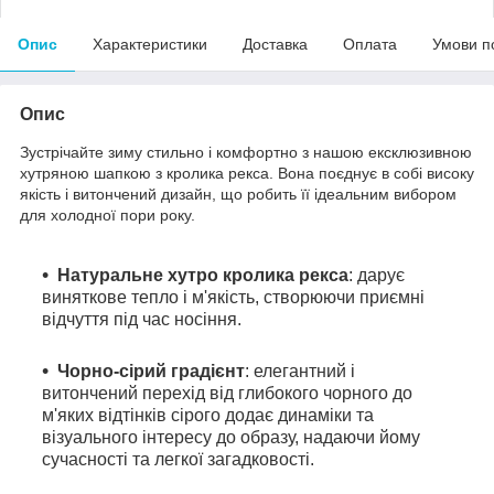
Опис
Характеристики
Доставка
Оплата
Умови п
Опис
Зустрічайте зиму стильно і комфортно з нашою ексклюзивною
хутряною шапкою з кролика рекса. Вона поєднує в собі високу
якість і витончений дизайн, що робить її ідеальним вибором
для холодної пори року.
Натуральне хутро кролика рекса
: дарує
виняткове тепло і м'якість, створюючи приємні
відчуття під час носіння.
Чорно-сірий градієнт
: елегантний і
витончений перехід від глибокого чорного до
м'яких відтінків сірого додає динаміки та
візуального інтересу до образу, надаючи йому
сучасності та легкої загадковості.