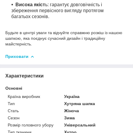
Висока якіст
ь: гарантує довговічність і
збереження первісного вигляду протягом
багатьох сезонів.
Будьте в центрі уваги та відчуйте справжню розкіш із нашою
шапкою, яка поєднує сучасний дизайн і традиційну
майстерність.
Приховати
Характеристики
Основні
Країна виробник
Україна
Тип
Хутряна шапка
Стать
Жіноча
Сезон
Зима
Розмір головного убору
Універсальний
Тип тканини
Хутро