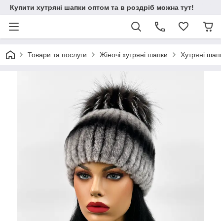
Купити хутряні шапки оптом та в роздріб можна тут!
Товари та послуги
Жіночі хутряні шапки
Хутряні шапк