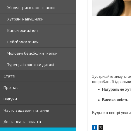
Жіночі трикотажні шапки
Хутряні навушники
Капелюхи жіночі
Бейсболки жіночі
Чоловічі бейсболки і кепки
Турецькі колготки дитячі
Статті
Зустрічайте зиму сти
що робить її ідеальн
Про нас
Натуральне хут
Відгуки
Висока якість
:
Часто задавані питання
Будьте в центрі уваг
Доставка та оплата