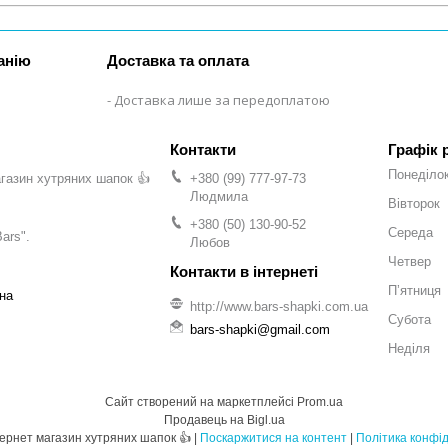
анію
Доставка та оплата
Доставка лише за передоплатою
Графік 
Понеділо
газин хутряних шапок 👍
+380 (99) 777-97-73
Людмила
Вівторок
+380 (50) 130-90-52
Середа
ars".
Любов
Четвер
Пʼятниця
на
http://www.bars-shapki.com.ua
Субота
bars-shapki@gmail.com
Неділя
Сайт створений на маркетплейсі
Prom.ua
Продавець на Bigl.ua
BARS - Інтернет магазин хутряних шапок 👍 |
Поскаржитися на контент
|
Політика конфід