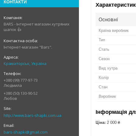
КОНТАКТИ
Характеристик
Основні
BARS - Інтернет магазин хутряних
шапок 👍
Країна виробник
Тип
Інтернет-магазин "Bars".
Стать
Сезон
Краматорськ, Україна
Вид хутра
Колір
+380 (99) 777-97-73
Людмила
Стан
+380 (50) 130-90-52
Виробник
Любов
Інформація дл
http://www.bars-shapki.com.ua
Ціна:
2 000 ₴
bars-shapki@gmail.com