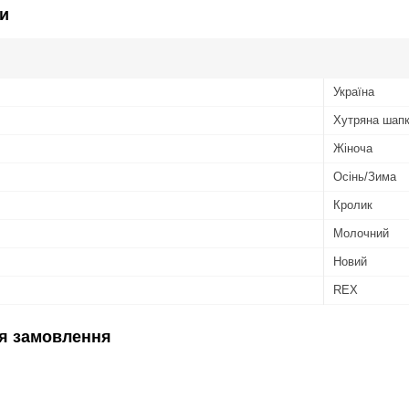
и
Україна
Хутряна шап
Жіноча
Осінь/Зима
Кролик
Молочний
Новий
REX
я замовлення