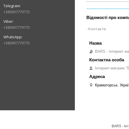
+380997779773
Відомості про комп
+380997779773
Контакти
+380997779773
BARS - Інтернет ма
Інтернет-магазин "B
Краматорськ, Украї