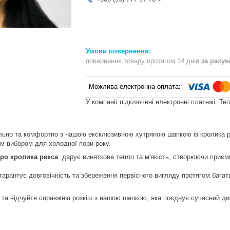
повернення товару протягом 14 днів
за раху
У компанії підключені електронні платежі. Те
льно та комфортно з нашою ексклюзивною хутряною шапкою із кролика рек
им вибором для холодної пори року.
ро кролика рекса
: дарує виняткове тепло та м'якість, створюючи приємн
 гарантує довговічність та збереження первісного вигляду протягом багат
и та відчуйте справжню розкіш з нашою шапкою, яка поєднує сучасний ди