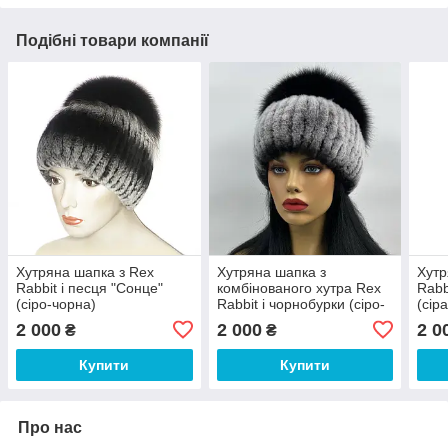
Подібні товари компанії
Хутряна шапка з Rex
Хутряна шапка з
Хутр
Rabbit і песця "Сонце"
комбінованого хутра Rex
Rabb
(сіро-чорна)
Rabbit і чорнобурки (сіро-
(сір
чорна)
2 000
2 000
2 0
₴
₴
Купити
Купити
Про нас