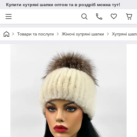
Купити хутряні шапки оптом та в роздріб можна тут!
Товари та послуги
Жіночі хутряні шапки
Хутряні шапк