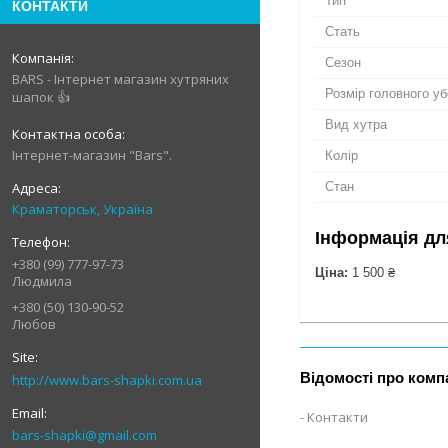
Тип
КОНТАКТИ
Стать
Сезон
BARS - Інтернет магазин хутряних
Розмір головного у
шапок 👍
Вид хутра
Інтернет-магазин "Bars".
Колір
Стан
Краматорськ, Україна
Інформація дл
+380 (99) 777-97-73
Ціна:
1 500 ₴
Людмила
+380 (50) 130-90-52
Любов
Відомості про комп
http://www.bars-shapki.com.ua
Контакти
bars-shapki@gmail.com