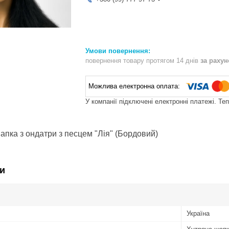
повернення товару протягом 14 днів
за раху
У компанії підключені електронні платежі. Те
апка з ондатри з песцем "Лія" (Бордовий)
и
Україна