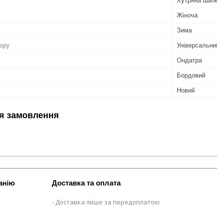
Хутряна шап
Жіноча
Зима
бору
Універсальни
Ондатра
Бордовий
Новий
я замовлення
анію
Доставка та оплата
Доставка лише за передоплатою