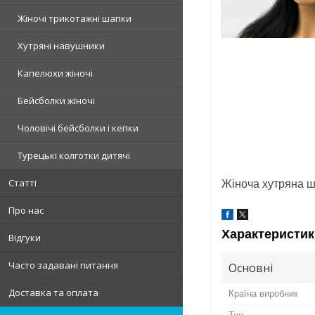
Жіночі трикотажні шапки
Хутряні навушники
Капелюхи жіночі
Бейсболки жіночі
Чоловічі бейсболки і кепки
Турецькі колготки дитячі
Статті
Жіноча хутряна ш
Про нас
Характеристик
Відгуки
Часто задавані питання
Основні
Доставка та оплата
Країна виробник