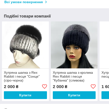
Всі умови повернення
Подібні товари компанії
Хутряна шапка з Rex
Хутряна шапка з кролика
Хутр
Rabbit і песця "Сонце"
Rex Rabbit і песця
песц
(сіро-чорна)
"Кубанка" (сливова)
2 000
2 000
1 6
₴
₴
Купити
Купити