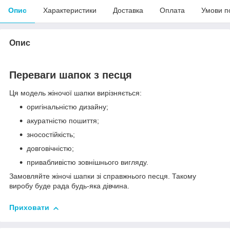
Опис
Характеристики
Доставка
Оплата
Умови п
Опис
Переваги шапок з песця
Ця модель жіночої шапки вирізняється:
оригінальністю дизайну;
акуратністю пошиття;
зносостійкість;
довговічністю;
привабливістю зовнішнього вигляду.
Замовляйте жіночі шапки зі справжнього песця. Такому
виробу буде рада будь-яка дівчина.
Приховати