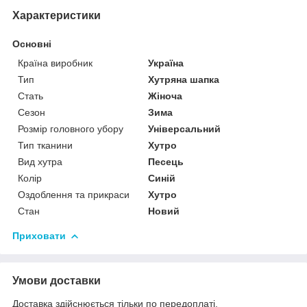
Характеристики
Основні
Країна виробник
Україна
Тип
Хутряна шапка
Стать
Жіноча
Сезон
Зима
Розмір головного убору
Універсальний
Тип тканини
Хутро
Вид хутра
Песець
Колір
Синій
Оздоблення та прикраси
Хутро
Стан
Новий
Приховати
Умови доставки
Доставка здійснюється тільки по передоплаті.