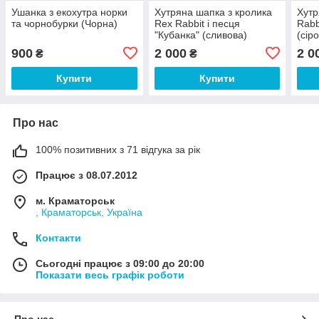
Ушанка з екохутра норки
Хутряна шапка з кролика
Хутр
та чорнобурки (Чорна)
Rex Rabbit і песця
Rabb
"Кубанка" (сливова)
(сір
900
2 000
2 0
₴
₴
Купити
Купити
Про нас
100% позитивних з 71 відгука за рік
Працює з 08.07.2012
м. Краматорськ
, Краматорськ, Україна
Контакти
Сьогодні працює з 09:00 до 20:00
Показати весь графік роботи
Про нас