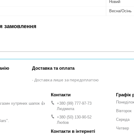
Новий
Весна/Осінь
я замовлення
анію
Доставка та оплата
Доставка лише за передоплатою
Графік 
Понеділо
газин хутряних шапок 👍
+380 (99) 777-97-73
Людмила
Вівторок
+380 (50) 130-90-52
Середа
ars".
Любов
Четвер