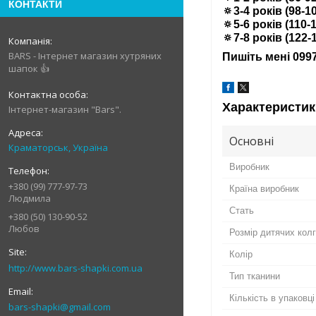
КОНТАКТИ
🔅3-4 років (98-1
🔅5-6 років (110-
🔅7-8 років (122-
BARS - Інтернет магазин хутряних
Пишіть мені 099
шапок 👍
Характеристик
Інтернет-магазин "Bars".
Основні
Краматорськ, Україна
Виробник
+380 (99) 777-97-73
Країна виробник
Людмила
Стать
+380 (50) 130-90-52
Любов
Розмір дитячих кол
Колір
http://www.bars-shapki.com.ua
Тип тканини
Кількість в упаковці
bars-shapki@gmail.com