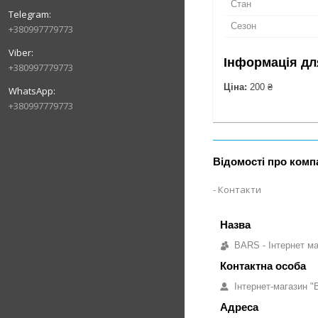
Стан
Сезон
+380997779773
Інформація дл
+380997779773
Ціна:
200 ₴
+380997779773
Відомості про комп
Контакти
BARS - Інтернет ма
Інтернет-магазин "B