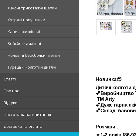
Жіночі трикотажні шапки
Хутряні навушники
Капелюхи жіночі
Бейсболки жіночі
Чоловічі бейсболки і кепки
Турецькі колготки дитячі
Статті
Новинка😍
Дитячі колготи д
Про нас
💕Виробництво 
ТМ Arty
Відгуки
💕Дуже гарна які
💕Склад: бавовн
Часто задавані питання
Доставка та оплата
Розміри :
🔅1-2 років (86-