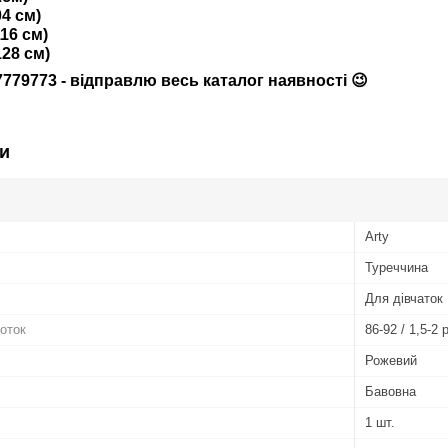
04 см)
116 см)
128 см)
7779773 - відправлю весь каталог наявності 😉
и
Arty
Туреччина
Для дівчаток
готок
86-92 / 1,5-2 
Рожевий
Бавовна
1 шт.