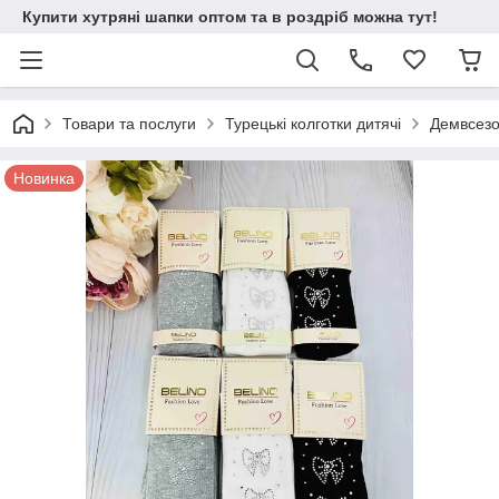
Купити хутряні шапки оптом та в роздріб можна тут!
Товари та послуги
Турецькі колготки дитячі
Демвсезон
Новинка