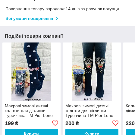
Повернення товару впродовж 14 днів за рахунок покупця
Всі умови повернення
Подібні товари компанії
Махрові зимові дитячі
Махрові зимові дитячі
Колг
колготи для дівчинки
колготи для дівчинки
дівч
Туреччина ТМ Pier Lone
Туреччина ТМ Pier Lone
199
200
220
₴
₴
Купити
Купити