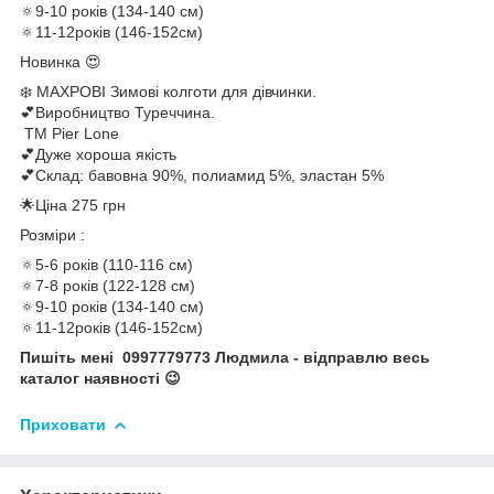
🔅9-10 років (134-140 см)
🔅11-12років (146-152см)
Новинка 😍
❄️ МАХРОВІ Зимові колготи для дівчинки.
💕Виробництво Туреччина.
ТМ Pier Lone
💕Дуже хороша якість
💕Склад: бавовна 90%, полиамид 5%, эластан 5%
🌟Ціна 275 грн
Розміри :
🔅5-6 років (110-116 см)
🔅7-8 років (122-128 см)
🔅9-10 років (134-140 см)
🔅11-12років (146-152см)
Пишіть мені 0997779773 Людмила - відправлю весь
каталог наявності 😉
Приховати