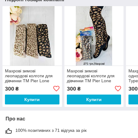
Махрові зимові
Махрові зимові
Махр
леопардові колготи для
леопардові колготи для
одно
дівчинки ТМ Pier Lone
дівчинки ТМ Pier Lone
Туре
Туреччина
Туреччина
300
300
300
₴
₴
Купити
Купити
Про нас
100% позитивних з 71 відгука за рік