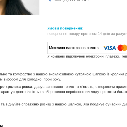
повернення товару протягом 14 днів
за раху
У компанії підключені електронні платежі. Те
льно та комфортно з нашою ексклюзивною хутряною шапкою із кролика рек
им вибором для холодної пори року.
ро кролика рекса
: дарує виняткове тепло та м'якість, створюючи приємн
 гарантує довговічність та збереження первісного вигляду протягом багат
и та відчуйте справжню розкіш з нашою шапкою, яка поєднує сучасний ди
и