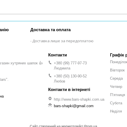
анію
Доставка та оплата
Доставка лише за передоплатою
Графік 
Понеділо
газин хутряних шапок 👍
+380 (99) 777-97-73
Людмила
Вівторок
+380 (50) 130-90-52
Середа
ars".
Любов
Четвер
Пʼятниця
на
http://www.bars-shapki.com.ua
Субота
bars-shapki@gmail.com
Неділя
Сайт створений на маркетплейсі
Prom.ua