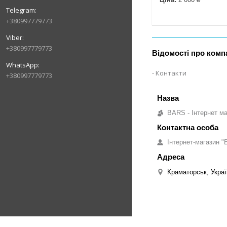
+380997779773
+380997779773
Відомості про комп
Контакти
+380997779773
BARS - Інтернет ма
Інтернет-магазин "B
Краматорськ, Украї