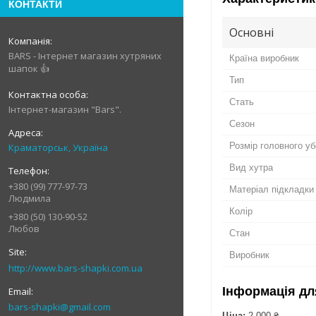
КОНТАКТИ
Основні
BARS - Інтернет магазин хутряних
Країна виробник
шапок 👍
Тип
Стать
Інтернет-магазин "Bars".
Сезон
Розмір головного у
Краматорськ, Україна
Вид хутра
+380 (99) 777-97-73
Матеріал підкладки
Людмила
Колір
+380 (50) 130-90-52
Любов
Стан
Виробник
http://www.bars-shapki.com.ua
Інформація дл
bars-shapki@gmail.com
Ціна:
2 000 ₴