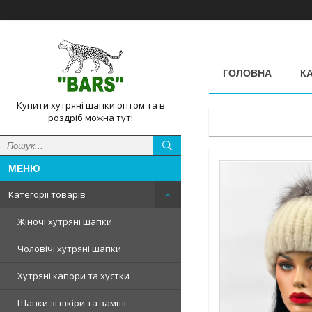
ГОЛОВНА
КА
Купити хутряні шапки оптом та в
роздріб можна тут!
Категорії товарів
Жіночі хутряні шапки
Чоловічі хутряні шапки
Хутряні капори та хустки
Шапки зі шкіри та замші