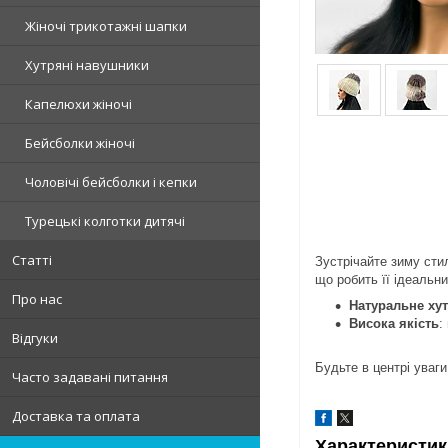
Жіночі трикотажні шапки
Хутряні навушники
Капелюхи жіночі
Бейсболки жіночі
Чоловічі бейсболки і кепки
Турецькі колготки дитячі
Статті
Зустрічайте зиму сти
що робить її ідеальн
Про нас
Натуральне хут
Висока якість
:
Відгуки
Будьте в центрі уваг
Часто задавані питання
Доставка та оплата
Характеристик