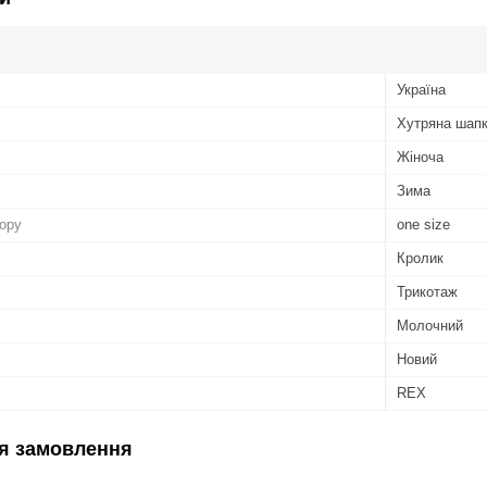
Україна
Хутряна шап
Жіноча
Зима
бору
one size
Кролик
Трикотаж
Молочний
Новий
REX
я замовлення