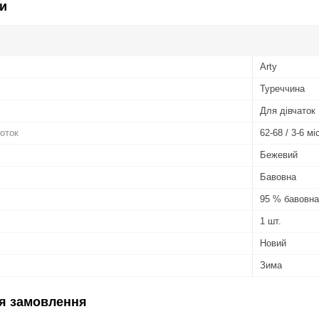
и
Arty
Туреччина
Для дівчаток
готок
62-68 / 3-6 мі
Бежевий
Бавовна
95 % бавовна
1 шт.
Новий
Зима
я замовлення