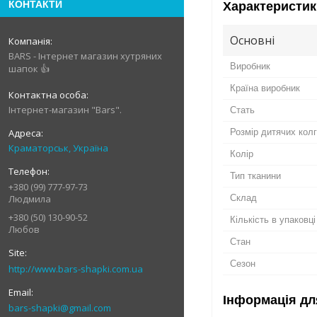
КОНТАКТИ
Характеристик
Основні
BARS - Інтернет магазин хутряних
Виробник
шапок 👍
Країна виробник
Інтернет-магазин "Bars".
Стать
Розмір дитячих кол
Краматорськ, Україна
Колір
Тип тканини
+380 (99) 777-97-73
Склад
Людмила
+380 (50) 130-90-52
Кількість в упаковці
Любов
Стан
Сезон
http://www.bars-shapki.com.ua
Інформація дл
bars-shapki@gmail.com