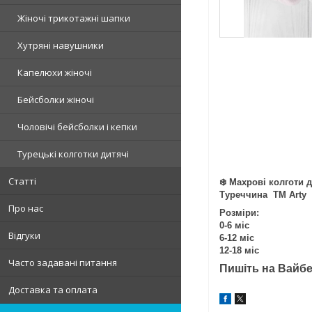
Жіночі трикотажні шапки
Хутряні навушники
Капелюхи жіночі
Бейсболки жіночі
Чоловічі бейсболки і кепки
Турецькі колготки дитячі
Статті
❄️ Махрові колготи 
Туреччина ТМ Arty
Про нас
Розміри:
0-6 міс
Відгуки
6-12 міс
12-18 міс
Часто задавані питання
Пишіть на Вайбе
Доставка та оплата