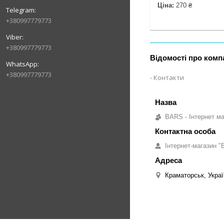
Ціна:
270 ₴
+380997779773
+380997779773
Відомості про комп
+380997779773
Контакти
BARS - Інтернет ма
Інтернет-магазин "B
Краматорськ, Украї