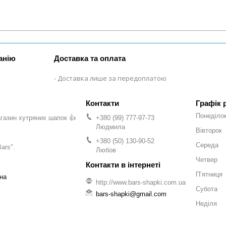
анію
Доставка та оплата
Доставка лише за передоплатою
Графік 
Понеділо
газин хутряних шапок 👍
+380 (99) 777-97-73
Людмила
Вівторок
+380 (50) 130-90-52
Середа
ars".
Любов
Четвер
Пʼятниця
на
http://www.bars-shapki.com.ua
Субота
bars-shapki@gmail.com
Неділя