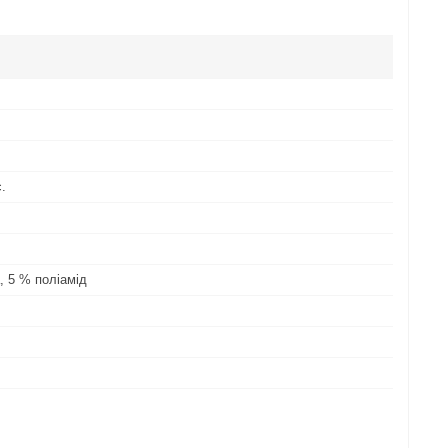
с.
, 5 % поліамід