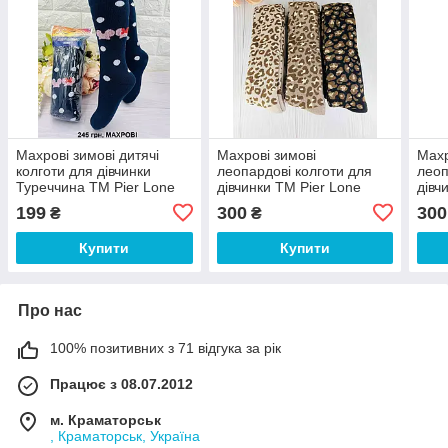
Махрові зимові дитячі
Махрові зимові
Махр
колготи для дівчинки
леопардові колготи для
леоп
Туреччина ТМ Pier Lone
дівчинки ТМ Pier Lone
дівч
Туреччина
Туре
199
300
300
₴
₴
Купити
Купити
Про нас
100% позитивних з 71 відгука за рік
Працює з 08.07.2012
м. Краматорськ
, Краматорськ, Україна