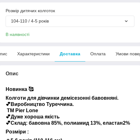
Розмір дитячих колготок
104-110 / 4-5 років
В наявності
пис
Характеристики
Доставка
Оплата
Умови пове
Опис
Новинка 🥰
Колготи для дівчинки демісезонні бавовняні.
💕Виробництво Туреччина.
ТМ Pier Lone
💕Дуже хороша якість
💕Склад: бавовна 85%, полиамид 13%, еластан2%
Розміри :