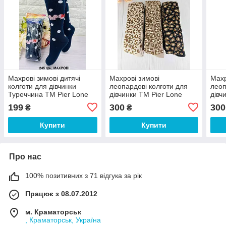
Махрові зимові дитячі
Махрові зимові
Махр
колготи для дівчинки
леопардові колготи для
леоп
Туреччина ТМ Pier Lone
дівчинки ТМ Pier Lone
дівч
Туреччина
Туре
199
300
300
₴
₴
Купити
Купити
Про нас
100% позитивних з 71 відгука за рік
Працює з 08.07.2012
м. Краматорськ
, Краматорськ, Україна