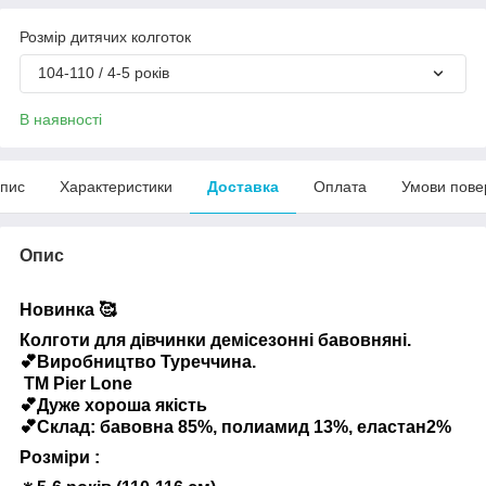
Розмір дитячих колготок
104-110 / 4-5 років
В наявності
пис
Характеристики
Доставка
Оплата
Умови пове
Опис
Новинка 🥰
Колготи для дівчинки демісезонні бавовняні.
💕Виробництво Туреччина.
ТМ Pier Lone
💕Дуже хороша якість
💕Склад: бавовна 85%, полиамид 13%, еластан2%
Розміри :