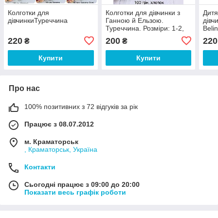
Колготки для
Колготки для дівчинки з
Дитя
дівчинкиТуреччина
Ганною й Ельзою.
дівч
Туреччина. Розміри: 1-2,
Beli
3-4, 5-6, 7-8
7-8,
220
200
220
₴
₴
Купити
Купити
Про нас
100% позитивних з 72 відгуків за рік
Працює з 08.07.2012
м. Краматорськ
, Краматорськ, Україна
Контакти
Сьогодні працює з 09:00 до 20:00
Показати весь графік роботи