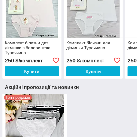
Комплект білизни для
Комплект білизни для
Комп
дівчинки з балеринкою
дівчинки Туреччина
дівч
Туреччина
250
250
250
₴/комплект
₴/комплект
Купити
Купити
Акційні пропозиції та новинки
Топ продажів